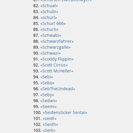
«Schual»
«Schubi»
«schurl»
«Schurl 666»
«Schurli»
«Schwabi»
«Schwarzfahrer»
«Schwarzgalle»
«Schwazi»
«Scoddy Flippin»
«Scott Cirrus»
«Scott McHeller»
«Sebi»
«Sebo»
«SebTheUndead»
«Seby»
«Sedan»
«Seemi»
«Seidensticker Sentai»
«seidl»
«Seiith»
«Seiti»