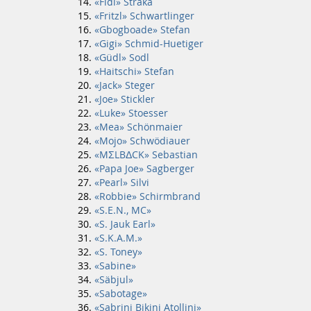
«Fidi» Straka
«Fritzl» Schwartlinger
«Gbogboade» Stefan
«Gigi» Schmid-Huetiger
«Güdl» Sodl
«Haitschi» Stefan
«Jack» Steger
«Joe» Stickler
«Luke» Stoesser
«Mea» Schönmaier
«Mojo» Schwödiauer
«MΣLBΔCK» Sebastian
«Papa Joe» Sagberger
«Pearl» Silvi
«Robbie» Schirmbrand
«S.E.N., MC»
«S. Jauk Earl»
«S.K.A.M.»
«S. Toney»
«Sabine»
«Säbjul»
«Sabotage»
«Sabrini Bikini Atollini»