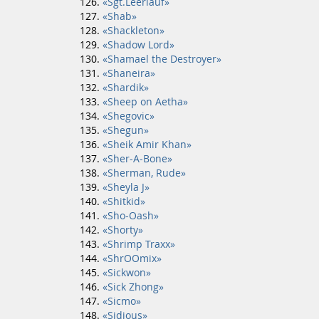
«Sgt.Leerlauf»
«Shab»
«Shackleton»
«Shadow Lord»
«Shamael the Destroyer»
«Shaneira»
«Shardik»
«Sheep on Aetha»
«Shegovic»
«Shegun»
«Sheik Amir Khan»
«Sher-A-Bone»
«Sherman, Rude»
«Sheyla J»
«Shitkid»
«Sho-Oash»
«Shorty»
«Shrimp Traxx»
«ShrOOmix»
«Sickwon»
«Sick Zhong»
«Sicmo»
«Sidious»