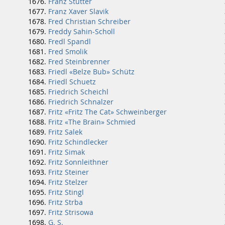
Franz Stutter
Franz Xaver Slavik
Fred Christian Schreiber
Freddy Sahin-Scholl
Fredl Spandl
Fred Smolik
Fred Steinbrenner
Friedl «Belze Bub» Schütz
Friedl Schuetz
Friedrich Scheichl
Friedrich Schnalzer
Fritz «Fritz The Cat» Schweinberger
Fritz «The Brain» Schmied
Fritz Salek
Fritz Schindlecker
Fritz Simak
Fritz Sonnleithner
Fritz Steiner
Fritz Stelzer
Fritz Stingl
Fritz Strba
Fritz Strisowa
G. S.