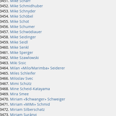
Mike Scharf
Mike Schmidhuber
Mike Schnyder
Mike Schöbel
Mike Schot
Mike Schumer
Mike Schwödiauer
Mike Seidinger
Mike Seidl
Mike Senkl
Mike Sperger
Mike Szawlowski
Miki Sisic
Milan «Milo/Marimba» Seiderer
Miles Schleifer
Miloslav Svec
Mimi Schütz
Mine Scheid-Katayama
Mira Smee
Miriam «$chwanger» Schweiger
Miriam «MIMi» Schmid
Miriam Silberschatz
Miriam Surányi