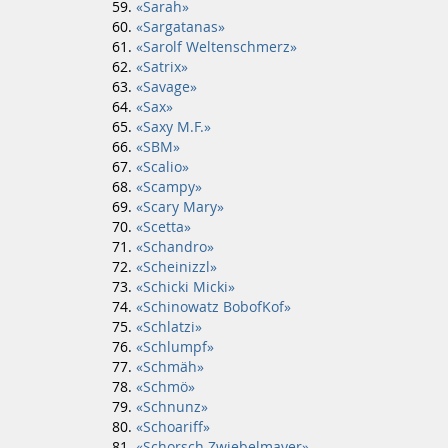
«Sarah»
«Sargatanas»
«Sarolf Weltenschmerz»
«Satrix»
«Savage»
«Sax»
«Saxy M.F.»
«SBM»
«Scalio»
«Scampy»
«Scary Mary»
«Scetta»
«Schandro»
«Scheinizzl»
«Schicki Micki»
«Schinowatz BobofKof»
«Schlatzi»
«Schlumpf»
«Schmäh»
«Schmö»
«Schnunz»
«Schoariff»
«Schorsch Zwiebelmayer»