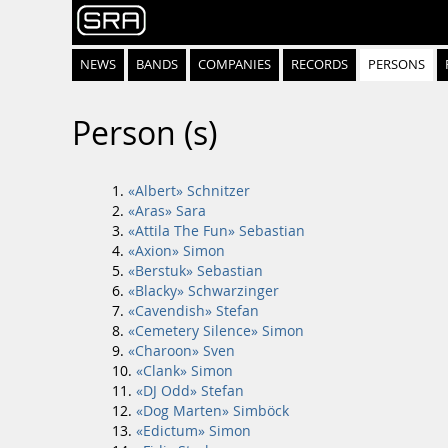
NEWS
BANDS
COMPANIES
RECORDS
PERSONS
Person (s)
«Albert» Schnitzer
«Aras» Sara
«Attila The Fun» Sebastian
«Axion» Simon
«Berstuk» Sebastian
«Blacky» Schwarzinger
«Cavendish» Stefan
«Cemetery Silence» Simon
«Charoon» Sven
«Clank» Simon
«DJ Odd» Stefan
«Dog Marten» Simböck
«Edictum» Simon