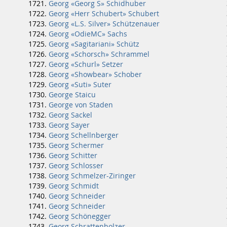
Georg «Georg S» Schidhuber
Georg «Herr Schubert» Schubert
Georg «L.S. Silver» Schützenauer
Georg «OdieMC» Sachs
Georg «Sagitariani» Schütz
Georg «Schorsch» Schrammel
Georg «Schurl» Setzer
Georg «Showbear» Schober
Georg «Suti» Suter
George Staicu
George von Staden
Georg Sackel
Georg Sayer
Georg Schellnberger
Georg Schermer
Georg Schitter
Georg Schlosser
Georg Schmelzer-Ziringer
Georg Schmidt
Georg Schneider
Georg Schneider
Georg Schönegger
Georg Schrattenholzer