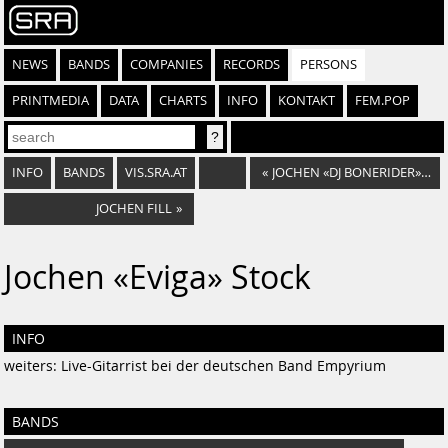
NEWS
BANDS
COMPANIES
RECORDS
PERSONS
PRINTMEDIA
DATA
CHARTS
INFO
KONTAKT
FEM.POP
INFO
BANDS
VIS.SRA.AT
«
JOCHEN «DJ BONERIDER» REITER
JOCHEN FILL
»
Jochen «Eviga» Stock
INFO
weiters: Live-Gitarrist bei der deutschen Band Empyrium
BANDS