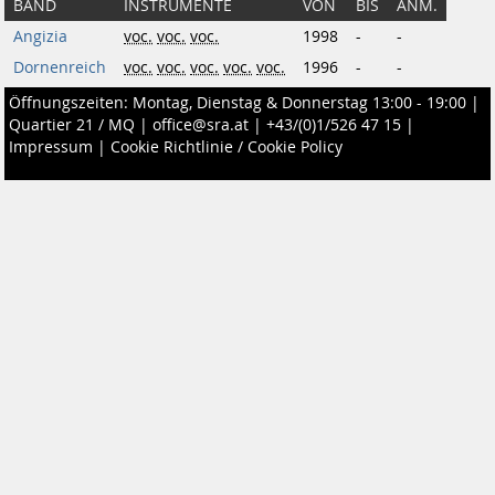
BAND
INSTRUMENTE
VON
BIS
ANM.
Angizia
voc.
voc.
voc.
1998
-
-
Dornenreich
voc.
voc.
voc.
voc.
voc.
1996
-
-
Öffnungszeiten: Montag, Dienstag & Donnerstag 13:00 - 19:00 |
Quartier 21 / MQ
|
office@sra.at
|
+43/(0)1/526 47 15
|
Impressum
|
Cookie Richtlinie / Cookie Policy