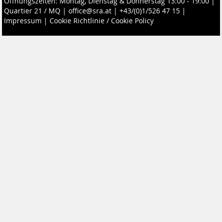
Öffnungszeiten: Montag, Dienstag & Donnerstag 13:00 - 19:00 |
Quartier 21 / MQ
|
office@sra.at
|
+43/(0)1/526 47 15
|
Impressum
|
Cookie Richtlinie / Cookie Policy