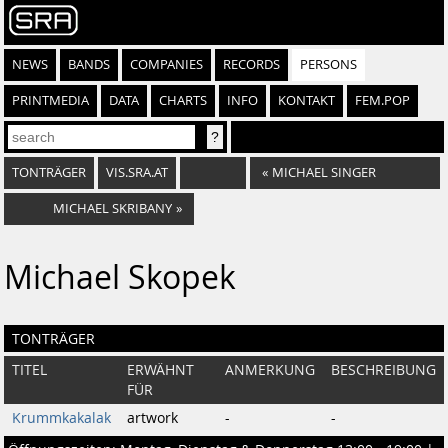
NEWS
BANDS
COMPANIES
RECORDS
PERSONS
PRINTMEDIA
DATA
CHARTS
INFO
KONTAKT
FEM.POP
TONTRÄGER
VIS.SRA.AT
«
MICHAEL SINGER
MICHAEL SKRIBANY
»
Michael Skopek
TONTRÄGER
TITEL
ERWÄHNT
ANMERKUNG
BESCHREIBUNG
FÜR
Krummkakalak
artwork
-
-