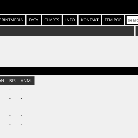
PRINTMEDIA
DATA
CHARTS
INFO
KONTAKT
FEM.POP
ON
BIS
ANM.
-
-
-
-
-
-
-
-
-
-
-
-