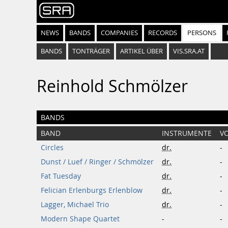
NEWS
BANDS
COMPANIES
RECORDS
PERSONS
BANDS
TONTRÄGER
ARTIKEL ÜBER
VIS.SRA.AT
Reinhold Schmölzer
BANDS
BAND
INSTRUMENTE
V
Circles
dr.
-
Dunst / Luef / Ringer / Schmölzer
dr.
-
Fat Tuesday
dr.
-
Felician Erlenburgs Erlenblow
dr.
-
Lagger, Michael Trio
dr.
-
Modern Shape Quartet
-
-