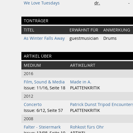
We Love Tuesdays
dr.
-
TONTRÄGER
TITEL
ERWÄHNT FÜR
ANMERKUNG
As Winter Falls Away
guestmusician
Drums
ARTIKEL ÜBER
MEDIUM
ARTIKEL/ART
2016
Film, Sound & Media
Made in A.
Issue: 11/16, Seite 18
PLATTENKRITIK
2012
Concerto
Patrick Dunst Tripod Encounter
Issue: 6/12, Seite 57
PLATTENKRITIK
2008
Falter - Steiermark
Rohkost fürs Ohr