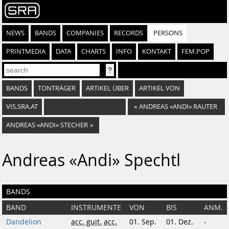
NEWS
BANDS
COMPANIES
RECORDS
PERSONS
PRINTMEDIA
DATA
CHARTS
INFO
KONTAKT
FEM.POP
BANDS
TONTRÄGER
ARTIKEL ÜBER
ARTIKEL VON
VIS.SRA.AT
«
ANDREAS «ANDI» RAUTER
ANDREAS «ANDI» STECHER
»
Andreas «Andi» Spechtl
BANDS
BAND
INSTRUMENTE
VON
BIS
ANM.
Dandelion
acc. guit.
acc.
01. Sep.
01. Dez.
-