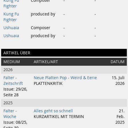
Kung Fu
Composer
-
-
Fighter
Kung Fu
produced by
-
-
Fighter
Ushuaia
Composer
-
-
Ushuaia
produced by
-
-
ARTIKEL ÜBER
MEDIUM
ARTIKEL/ART
DATUM
2026
Falter -
Neue Platten Pop - Weird & Eerie
15. Juli
Zeitschrift
PLATTENKRITIK
2026
Issue: 29/26,
Seite 28
2025
Falter -
Alles geht so schnell
21.
Woche
KURZARTIKEL MIT TERMIN
Feb.
Issue: 08/25,
2025