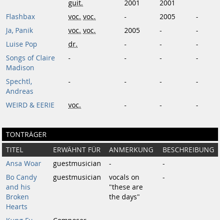
guit.
2001
2001
Flashbax
voc.
voc.
-
2005
-
Ja, Panik
voc.
voc.
2005
-
-
Luise Pop
dr.
-
-
-
Songs of Claire
-
-
-
-
Madison
Spechtl,
-
-
-
-
Andreas
WEIRD & EERIE
voc.
-
-
-
TONTRÄGER
TITEL
ERWÄHNT FÜR
ANMERKUNG
BESCHREIBUNG
Ansa Woar
guestmusician
-
-
Bo Candy
guestmusician
vocals on
-
and his
"these are
Broken
the days"
Hearts