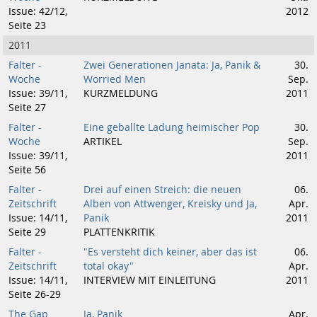
Issue: 42/12,
2012
Seite 23
2011
Falter -
Zwei Generationen Janata: Ja, Panik &
30.
Woche
Worried Men
Sep.
Issue: 39/11,
KURZMELDUNG
2011
Seite 27
Falter -
Eine geballte Ladung heimischer Pop
30.
Woche
ARTIKEL
Sep.
Issue: 39/11,
2011
Seite 56
Falter -
Drei auf einen Streich: die neuen
06.
Zeitschrift
Alben von Attwenger, Kreisky und Ja,
Apr.
Issue: 14/11,
Panik
2011
Seite 29
PLATTENKRITIK
Falter -
"Es versteht dich keiner, aber das ist
06.
Zeitschrift
total okay"
Apr.
Issue: 14/11,
INTERVIEW MIT EINLEITUNG
2011
Seite 26-29
The Gap
Ja, Panik
Apr.