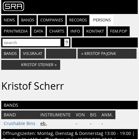
NEWS
BANDS
COMPANIES
RECORDS
PERSONS
PRINTMEDIA
DATA
CHARTS
INFO
KONTAKT
FEM.POP
BANDS
VIS.SRA.AT
«
KRISTOF PAJONK
KRISTOF STEINER
»
Kristof Scherr
BANDS
BAND
INSTRUMENTE
VON
BIS
ANM.
Crushable Bins
eb.
-
-
-
Öffnungszeiten: Montag, Dienstag & Donnerstag 13:00 - 19:00 |