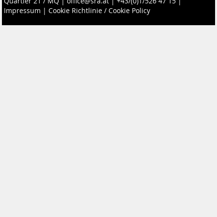
Quartier 21 / MQ
|
office@sra.at
|
+43/(0)1/526 47 15
|
Impressum
|
Cookie Richtlinie / Cookie Policy