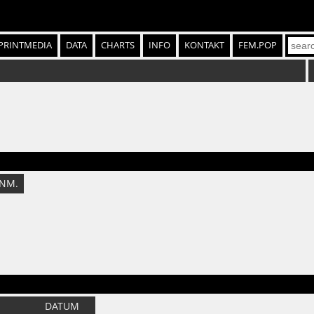
PRINTMEDIA
DATA
CHARTS
INFO
KONTAKT
FEM.POP
NM.
DATUM