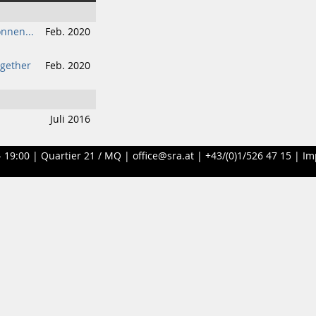
nnen...
Feb. 2020
ogether
Feb. 2020
Juli 2016
- 19:00 |
Quartier 21 / MQ
|
office@sra.at
|
+43/(0)1/526 47 15
|
Im