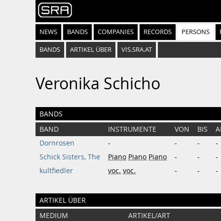
NEWS
BANDS
COMPANIES
RECORDS
PERSONS
BANDS
ARTIKEL ÜBER
VIS.SRA.AT
Veronika Schicho
BANDS
BAND
INSTRUMENTE
VON
BIS
A
Dornrosen
-
-
-
-
Schick Sisters, The
Piano
Piano
Piano
-
-
-
kultfiedler
voc.
voc.
-
-
-
ARTIKEL ÜBER
MEDIUM
ARTIKEL/ART