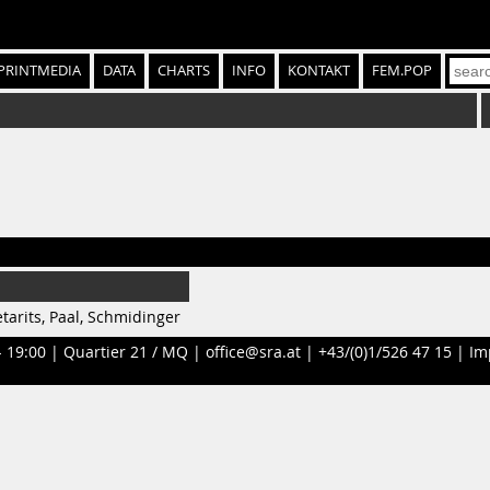
PRINTMEDIA
DATA
CHARTS
INFO
KONTAKT
FEM.POP
tarits, Paal, Schmidinger
- 19:00 |
Quartier 21 / MQ
|
office@sra.at
|
+43/(0)1/526 47 15
|
Im