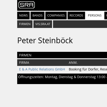
NEWS
BANDS
COMPANIES
RECORDS
PERSONS
FIRMEN
VIS.SRA.AT
Peter Steinböck
FIRMEN
FIRMA
ANM.
E & A Public Relations GmbH
Booking für Dorfer, Rese
Öffnungszeiten: Montag, Dienstag & Donnerstag 13:00 