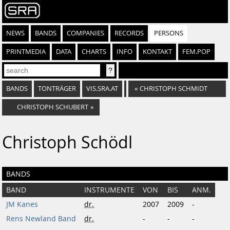
NEWS
BANDS
COMPANIES
RECORDS
PERSONS
PRINTMEDIA
DATA
CHARTS
INFO
KONTAKT
FEM.POP
BANDS
TONTRÄGER
VIS.SRA.AT
«
CHRISTOPH SCHMIDT
CHRISTOPH SCHUBERT
»
Christoph Schödl
BANDS
BAND
INSTRUMENTE
VON
BIS
ANM.
JM Kanes
dr.
2007
2009
-
Rens Newland Band
dr.
-
-
-