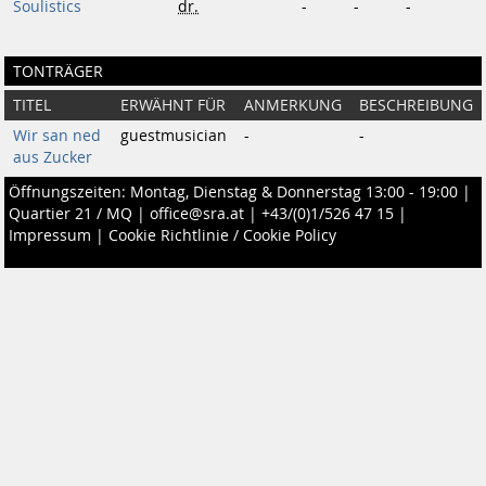
Soulistics
dr.
-
-
-
TONTRÄGER
TITEL
ERWÄHNT FÜR
ANMERKUNG
BESCHREIBUNG
Wir san ned
guestmusician
-
-
aus Zucker
Öffnungszeiten: Montag, Dienstag & Donnerstag 13:00 - 19:00 |
Quartier 21 / MQ
|
office@sra.at
|
+43/(0)1/526 47 15
|
Impressum
|
Cookie Richtlinie / Cookie Policy