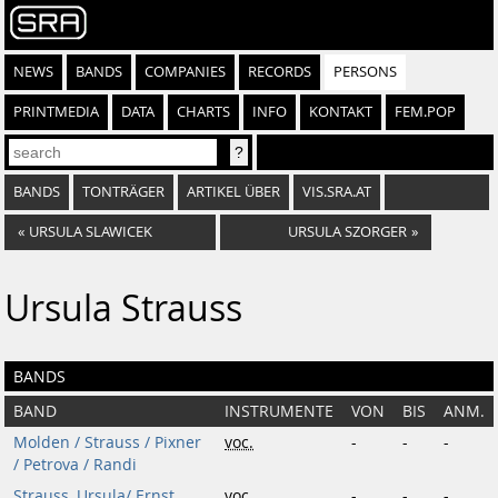
NEWS
BANDS
COMPANIES
RECORDS
PERSONS
PRINTMEDIA
DATA
CHARTS
INFO
KONTAKT
FEM.POP
BANDS
TONTRÄGER
ARTIKEL ÜBER
VIS.SRA.AT
«
URSULA SLAWICEK
URSULA SZORGER
»
Ursula Strauss
BANDS
BAND
INSTRUMENTE
VON
BIS
ANM.
Molden / Strauss / Pixner
voc.
-
-
-
/ Petrova / Randi
Strauss, Ursula/ Ernst
voc.
-
-
-