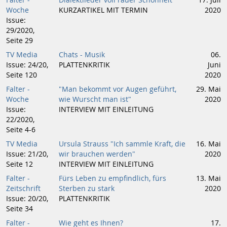
Falter -
Dialektlieder voll rauer Schönheit
17. Juli
Woche
KURZARTIKEL MIT TERMIN
2020
Issue:
29/2020,
Seite 29
TV Media
Chats - Musik
06.
Issue: 24/20,
PLATTENKRITIK
Juni
Seite 120
2020
Falter -
"Man bekommt vor Augen geführt,
29. Mai
Woche
wie Wurscht man ist"
2020
Issue:
INTERVIEW MIT EINLEITUNG
22/2020,
Seite 4-6
TV Media
Ursula Strauss "Ich sammle Kraft, die
16. Mai
Issue: 21/20,
wir brauchen werden"
2020
Seite 12
INTERVIEW MIT EINLEITUNG
Falter -
Fürs Leben zu empfindlich, fürs
13. Mai
Zeitschrift
Sterben zu stark
2020
Issue: 20/20,
PLATTENKRITIK
Seite 34
Falter -
Wie geht es Ihnen?
17.