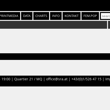
PRINTMEDIA
DATA
CHARTS
INFO
KONTAKT
FEM.POP
- 19:00 |
Quartier 21 / MQ
|
office@sra.at
|
+43/(0)1/526 47 15
|
Im