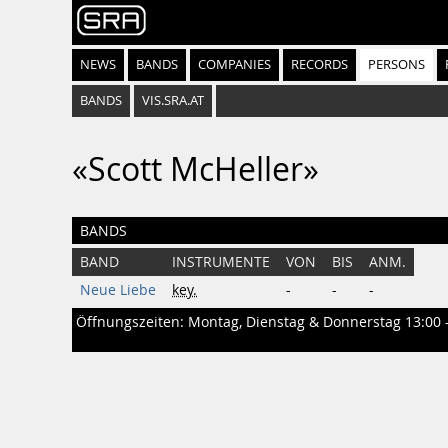
NEWS
BANDS
COMPANIES
RECORDS
PERSONS
BANDS
VIS.SRA.AT
«Scott McHeller»
BANDS
BAND
INSTRUMENTE
VON
BIS
ANM.
Neue Liebe
key.
-
-
-
Öffnungszeiten: Montag, Dienstag & Donnerstag 13:00 