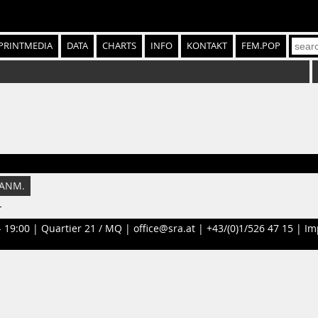
PRINTMEDIA
DATA
CHARTS
INFO
KONTAKT
FEM.POP
ANM.
-
- 19:00 |
Quartier 21 / MQ
|
office@sra.at
|
+43/(0)1/526 47 15
|
Im