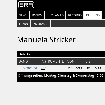
NEWS
BANDS
COMPANIES
RECORDS
PERSONS
BANDS
VIS.SRA.AT
Manuela Stricker
BANDS
BAND
INSTRUMENTE
VON
BIS
FUNchestra
voc.
Mai 1999
Dez. 1999
Öffnungszeiten: Montag, Dienstag & Donnerstag 13:00 