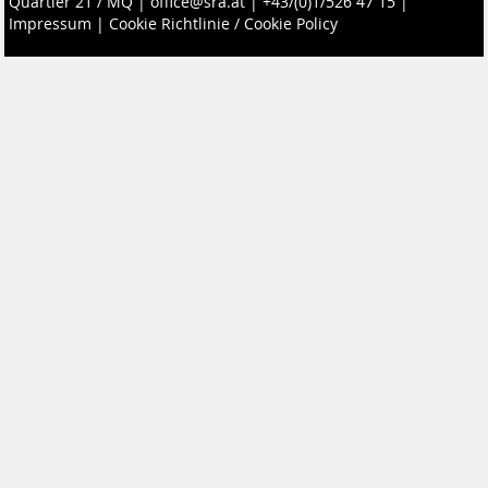
Quartier 21 / MQ
|
office@sra.at
|
+43/(0)1/526 47 15
|
Impressum
|
Cookie Richtlinie / Cookie Policy