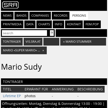
NEWS
BANDS
COMPANIES
RECORDS
PERSONS
PRINTMEDIA
DATA
CHARTS
INFO
KONTAKT
FEM.POP
TONTRÄGER
VIS.SRA.AT
«
MARIO STUMMER
MARIO «SUPER MARIO» SCHWARZ
»
Mario Sudy
TONTRÄGER
TITEL
ERWÄHNT FÜR
ANMERKUNG
BESCHREIBUNG
Lifetime EP
photos
-
-
Öffnungszeiten: Montag, Dienstag & Donnerstag 13:00 - 19:00 |