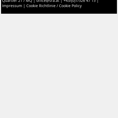
Quartier 21 / MQ
|
office@sra.at
|
+43/(0)1/526 47 15
|
Impressum
|
Cookie Richtlinie / Cookie Policy