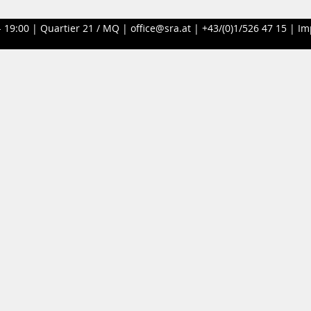
- 19:00 |
Quartier 21 / MQ
|
office@sra.at
|
+43/(0)1/526 47 15
|
Im