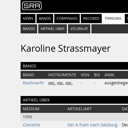
NEWS
BANDS
COMPANIES
RECORDS
PERSONS
BANDS
ARTIKEL ÜBER
VIS.SRA.AT
Karoline Strassmayer
BANDS
BAND
INSTRUMENTE
VON
BIS
ANM.
Rauhnacht
voc.
voc.
voc.
-
-
ausgestiege
ARTIKEL ÜBER
MEDIUM
ARTIKEL/ART
DA
1999
Concerto
Der A-Train nach Salzburg
De