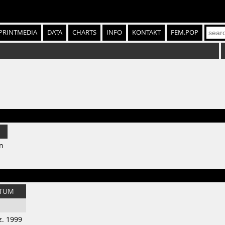
PRINTMEDIA
DATA
CHARTS
INFO
KONTAKT
FEM.POP
n
TUM
z. 1999