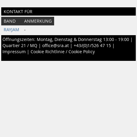
KONTAKT FÜR
BAND
ANMERKUNG
RAYJAM
-
Öffnungszeiten: Montag, Dienstag & Donnerstag 13:00 - 19:00 |
Quartier 21 / MQ
|
office@sra.at
|
+43/(0)1/526 47 15
|
Impressum
|
Cookie Richtlinie / Cookie Policy