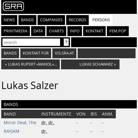
NEWS
BANDS
COMPANIES
RECORDS
PERSONS
PRINTMEDIA
DATA
CHARTS
INFO
KONTAKT
FEM.POP
BANDS
KONTAKT FÜR
VIS.SRA.AT
«
LUKAS RUPERT «WANDL» WANDL
LUKAS SCHAWARZ
»
Lukas Salzer
BANDS
BAND
INSTRUMENTE
VON
BIS
ANM.
Minor Deal, The
dr.
dr.
-
-
-
RAYJAM
dr.
-
-
-