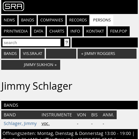
NEWS
BANDS
COMPANIES
RECORDS
PERSONS
PRINTMEDIA
DATA
CHARTS
INFO
KONTAKT
FEM.POP
BANDS
VIS.SRA.AT
«
JIMMY ROGGERS
JIMMY SUKHON
»
Jimmy Schlager
BANDS
BAND
INSTRUMENTE
VON
BIS
ANM.
Schlager, Jimmy
voc.
-
-
-
Öffnungszeiten: Montag, Dienstag & Donnerstag 13:00 - 19:00 |