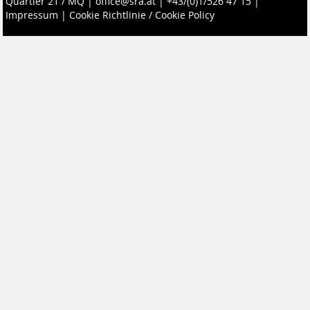
Quartier 21 / MQ
|
office@sra.at
|
+43/(0)1/526 47 15
|
Impressum
|
Cookie Richtlinie / Cookie Policy