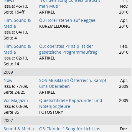
News
"Für den Song Contest braucht
11.
Issue: 45/10,
man Mut!"
Nov.
Seite 154ff
ARTIKEL
2010
Film, Sound &
Ö3-Hörer stehen auf Reggae
Apr.
Media
KURZMELDUNG
2010
Issue: 04/10,
Seite 4
Film, Sound &
Ö3: oberstes Prinzip ist der
Feb.
Media
gesetzliche Programmauftrag
2010
Issue: 02/10,
ARTIKEL
Seite 14
2009
Now!
SOS Musikland Österreich. Kampf
Apr.
Issue: 77/09,
ums Überleben
2009
Seite 24/25
ARTIKEL
Vor Magazin
Quietschfidele Kapazunder und
2009
Issue: 03/09,
Notenjongleure
Seite 85
FOTOSTORY
2007
Sound & Media
Ö3: "Kinder"-Song für Licht ins
Dez.