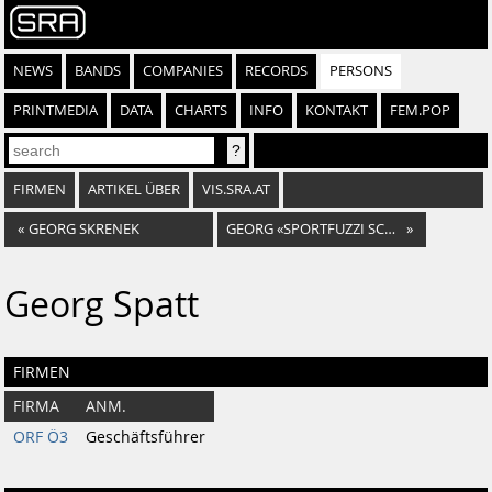
NEWS
BANDS
COMPANIES
RECORDS
PERSONS
PRINTMEDIA
DATA
CHARTS
INFO
KONTAKT
FEM.POP
FIRMEN
ARTIKEL ÜBER
VIS.SRA.AT
«
GEORG SKRENEK
GEORG «SPORTFUZZI SCHNÖSEL» AICHINGER
»
Georg Spatt
FIRMEN
FIRMA
ANM.
ORF Ö3
Geschäftsführer