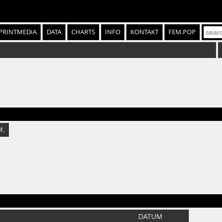
PRINTMEDIA
DATA
CHARTS
INFO
KONTAKT
FEM.POP
M.
DATUM