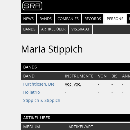
NEWS
BANDS
COMPANIES
RECORDS
PERSONS
BANDS
ARTIKEL ÜBER
VIS.SRA.AT
Maria Stippich
BANDS
BAND
INSTRUMENTE
VON
BIS
AN
Furchtlosen, Die
voc.
voc.
-
-
-
Hollatrio
-
-
-
-
Stippich & Stippich
-
-
-
-
ARTIKEL ÜBER
MEDIUM
ARTIKEL/ART