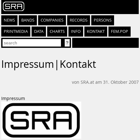
NEWS
BANDS
COMPANIES
RECORDS
PERSONS
PRINTMEDIA
DATA
CHARTS
INFO
KONTAKT
FEM.POP
Impressum|Kontakt
von SRA.at am 31. Oktober 2007
­­Impressum­­­­­­