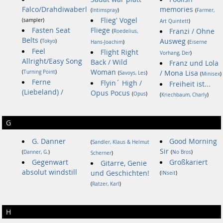
Falco/Drahdiwaberl
memories
(
Intimspray
)
(
Farmer,
Flieg' Vogel
(sampler)
Art Quintett
)
Fasten Seat
Fliege
Franzi / Ohne
(
Roedelius,
Belts
Ausweg
(
Tokyo
)
Hans-Joachim
)
(
Eiserne
Feel
Flight Right
Vorhang, Der
)
Allright/Easy Song
Back / Wild
Franz und Lola
Woman
(
Turning Point
)
/ Mona Lisa
(
Savoys, Les
)
(
Minisex
)
Ferne
Flyin´ High /
Freiheit ist...
(Liebeland) /
Opus Pocus
(
Opus
)
(
Kriechbaum, Charly
)
G
G. Danner
Good Morning
(
Sandler, Klaus & Helmut
Sir
(
Danner, G.
)
(
No Bros
)
Scherner
)
Gegenwart
Großkariert
Gitarre, Genie
absolut windstill
und Geschichten!
(
INseit
)
(
Ratzer, Karl
)
H