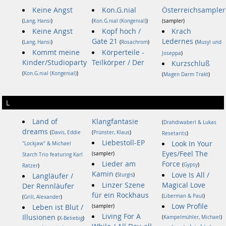
Keine Angst
Kon.G.nial
Österreichsampler
(
Lang, Hansi
)
(
Kon.G.nial (Kongenial)
)
(sampler)
Keine Angst
Kopf hoch /
Krach
Gate 21
Ledernes
(
Lang, Hansi
)
(
Rosachrom
)
(
Musyl und
Kommt meine
Körperteile -
Joseppa
)
Kinder/Studioparty
Teilkörper / Der
Kurzschluß
(
Kon.G.nial (Kongenial)
)
(
Magen Darm Trakt
)
L
Land of
Klangfantasie
(
Drahdiwaberl & Lukas
dreams
(
Davis, Eddie
(
Prünster, Klaus
)
Resetarits
)
Liebestoll-EP
Look In Your
"Lockjaw" & Michael
Eyes/Feel The
(sampler)
Starch Trio featuring Karl
Lieder am
Force
(
Gypsy
)
Ratzer
)
Kamin
Love Is All /
Langläufer /
(
Sturgis
)
Linzer Szene
Magical Love
Der Rennläufer
für ein Rockhaus
(
Liberman & Paul
)
(
Grill, Alexander
)
Low Profile
Leben ist Blut /
(sampler)
Living For A
Illusionen
(
Kampelmühler, Michael
)
(
X-Beliebig
)