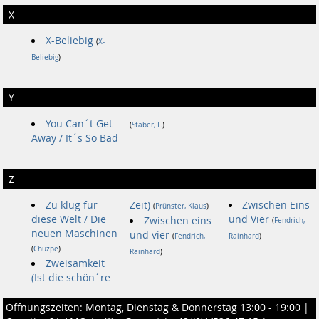
X
X-Beliebig
(
X-
Beliebig
)
Y
You Can´t Get
(
Staber, F.
)
Away / It´s So Bad
Z
Zu klug für
Zeit)
Zwischen Eins
(
Prünster, Klaus
)
diese Welt / Die
und Vier
Zwischen eins
(
Fendrich,
neuen Maschinen
und vier
(
Fendrich,
Rainhard
)
(
Chuzpe
)
Rainhard
)
Zweisamkeit
(Ist die schön´re
Öffnungszeiten: Montag, Dienstag & Donnerstag 13:00 - 19:00 |