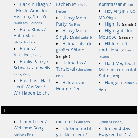
Hackl'n Fliagn /
Lachen
Kommissar
(
Windisch,
(
Falco
)
I Möcht Amoi Im
Hey Virgin / Go
Herbert
)
Fasching Sterb'n
On
Heavy Metal
(
Virgin
)
(
Windisch, Herbert
)
Party
Highlife
(
No Bros
)
(sampler)
Hallo Klaus /
Heavy Metal
Highlights im
Hallo Maus
Single
Metropol
(
Drahdiwaberl
)
(sampler)
(
Nickerbocker
)
Heimat bist du
Hilde / Luft
Hands /
großer Söhne
und Liebe
(
Robinson
Allusive
(
Photo
)
(sampler)
Island
)
Hanky Panky /
Heimatlos /
Hold Me, Touch
Schwarz auf weiß
Tanzlokal
Me / Instrumental
(
Blümchen
(
Coxx, Paul
)
Suite
Blau
)
(
Lizzi
)
Hast Lust, Hast
Helden von
Hunger
(
Deinboek,
Heut' Was Vor /
Heute / Der
Heli
)
Wir Haben Leicht
I
I´m A Loser /
mich fest
(
Minisex
)
(
Spinning Wheel
)
Welcome Song
Ich kann nicht
Im Land das
glücklich sein /
Ewigkeit heißt /
(
Gallows Pole
)