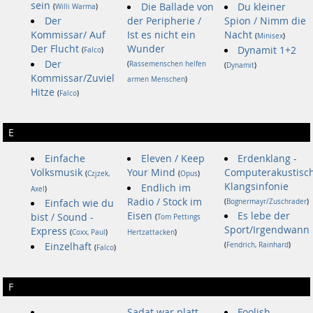
sein
Die Ballade von
Du kleiner
(
Willi Warma
)
Der
der Peripherie /
Spion / Nimm die
Kommissar/ Auf
Ist es nicht ein
Nacht
(
Minisex
)
Der Flucht
Wunder
Dynamit 1+2
(
Falco
)
Der
(
Rassemenschen helfen
(
Dynamit
)
Kommissar/Zuviel
armen Menschen
)
Hitze
(
Falco
)
E
Einfache
Eleven / Keep
Erdenklang -
Volksmusik
Your Mind
Computerakustisc
(
Czjzek,
(
Opus
)
Klangsinfonie
Endlich im
Axel
)
Radio / Stock im
Einfach wie du
(
Bognermayr/Zuschrader
)
Eisen
Es lebe der
bist / Sound -
(
Tom Pettings
Sport/Irgendwann
Express
(
Coxx, Paul
)
Hertzattacken
)
Einzelhaft
(
Fendrich, Rainhard
)
(
Falco
)
F
Sadat war platt
Foolish