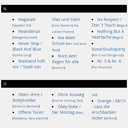
N
Nagasaki
Glas und Stahl
No Respect /
Don´t Touch
(
Standart Oil
)
(
Urini, Ronnie & Die
(
Bilgeri
)
Neandertal
Nothing But A
Letzten Poeten
)
Heartache
Nie Mehr
(
Halogenhammer
)
(
Bilgeri
)
Never Stop /
Schule
(
Karl Und Seine
Black And Blue
Nova/Studioparty
Band
)
(
Gorilla Gang
)
Noch kein
(
Kon.G.nial (Kongenial)
)
Niemand hilft
Nr. 5 & Nr. 6
Regen für alle
mir / Stadt von
(
Pas Paravant
)
(
Duallein
)
O
Oben ohne /
Ohne Ausweg
Ulli
)
Bodybuilder
Orange / 08/15
(
Eiserne Vorhang, Der
)
Okey-Doke /
- Lass die
(
Fendrich, Rainhard
)
Offene Türen
Der Montag
Arschbacken
(
Bäer,
locker
(
Roedelius, Hans-Joachim
)
(
Wilfried
)