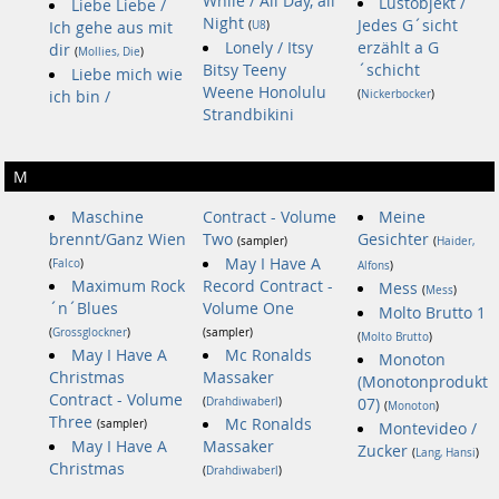
While / All Day, all
Lustobjekt /
Liebe Liebe /
Night
Jedes G´sicht
Ich gehe aus mit
(
U8
)
Lonely / Itsy
erzählt a G
dir
(
Mollies, Die
)
Bitsy Teeny
´schicht
Liebe mich wie
Weene Honolulu
ich bin /
(
Nickerbocker
)
Strandbikini
M
Maschine
Contract - Volume
Meine
brennt/Ganz Wien
Two
Gesichter
(sampler)
(
Haider,
May I Have A
(
Falco
)
Alfons
)
Maximum Rock
Record Contract -
Mess
(
Mess
)
´n´Blues
Volume One
Molto Brutto 1
(
Grossglockner
)
(sampler)
(
Molto Brutto
)
May I Have A
Mc Ronalds
Monoton
Christmas
Massaker
(Monotonprodukt
Contract - Volume
(
Drahdiwaberl
)
07)
(
Monoton
)
Three
Mc Ronalds
(sampler)
Montevideo /
May I Have A
Massaker
Zucker
(
Lang, Hansi
)
Christmas
(
Drahdiwaberl
)