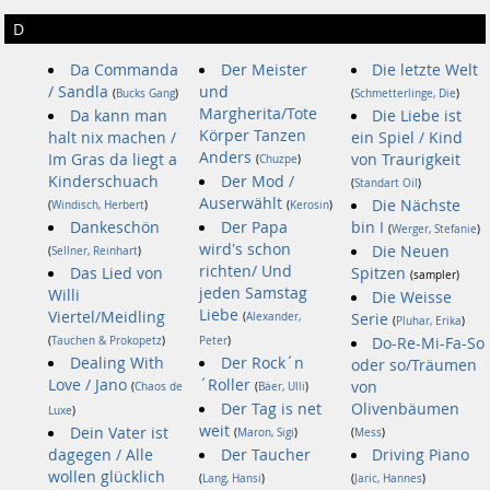
D
Da Commanda
Der Meister
Die letzte Welt
/ Sandla
und
(
Bucks Gang
)
(
Schmetterlinge, Die
)
Margherita/Tote
Da kann man
Die Liebe ist
Körper Tanzen
halt nix machen /
ein Spiel / Kind
Anders
Im Gras da liegt a
von Traurigkeit
(
Chuzpe
)
Kinderschuach
Der Mod /
(
Standart Oil
)
Auserwählt
Die Nächste
(
Windisch, Herbert
)
(
Kerosin
)
Dankeschön
Der Papa
bin I
(
Werger, Stefanie
)
wird's schon
Die Neuen
(
Sellner, Reinhart
)
richten/ Und
Das Lied von
Spitzen
(sampler)
jeden Samstag
Willi
Die Weisse
Liebe
Viertel/Meidling
(
Alexander,
Serie
(
Pluhar, Erika
)
(
Tauchen & Prokopetz
)
Peter
)
Do-Re-Mi-Fa-So
Dealing With
Der Rock´n
oder so/Träumen
Love / Jano
´Roller
von
(
Chaos de
(
Bäer, Ulli
)
Der Tag is net
Olivenbäumen
Luxe
)
weit
Dein Vater ist
(
Maron, Sigi
)
(
Mess
)
dagegen / Alle
Der Taucher
Driving Piano
wollen glücklich
(
Lang, Hansi
)
(
Jaric, Hannes
)