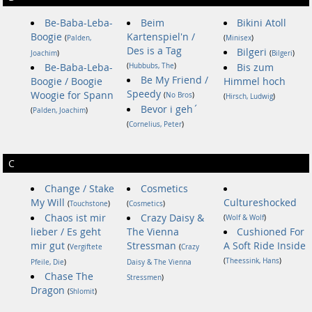
Be-Baba-Leba-
Beim
Bikini Atoll
Boogie
Kartenspiel'n /
(
Palden,
(
Minisex
)
Des is a Tag
Bilgeri
Joachim
)
(
Bilgeri
)
Be-Baba-Leba-
(
Hubbubs, The
)
Bis zum
Be My Friend /
Boogie / Boogie
Himmel hoch
Speedy
Woogie for Spann
(
No Bros
)
(
Hirsch, Ludwig
)
Bevor i geh´
(
Palden, Joachim
)
(
Cornelius, Peter
)
C
Change / Stake
Cosmetics
My Will
Cultureshocked
(
Touchstone
)
(
Cosmetics
)
Chaos ist mir
Crazy Daisy &
(
Wolf & Wolf
)
lieber / Es geht
The Vienna
Cushioned For
mir gut
Stressman
A Soft Ride Inside
(
Vergiftete
(
Crazy
(
Theessink, Hans
)
Pfeile, Die
)
Daisy & The Vienna
Chase The
Stressmen
)
Dragon
(
Shlomit
)