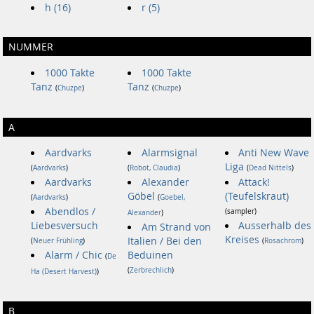
h (16)
r (5)
NUMMER
1000 Takte
1000 Takte
Tanz
Tanz
(
Chuzpe
)
(
Chuzpe
)
A
Aardvarks
Alarmsignal
Anti New Wave
Liga
(
Aardvarks
)
(
Robot, Claudia
)
(
Dead Nittels
)
Aardvarks
Alexander
Attack!
Göbel
(Teufelskraut)
(
Aardvarks
)
(
Goebel,
Abendlos /
(sampler)
Alexander
)
Liebesversuch
Ausserhalb des
Am Strand von
Kreises
Italien / Bei den
(
Neuer Frühling
)
(
Rosachrom
)
Alarm / Chic
Beduinen
(
De
(
Zerbrechlich
)
Ha (Desert Harvest)
)
B