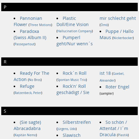
P
Pannonian
Plastic
mir schlecht geht
Flower
Doll/Eine Vision
(
Three Motions
)
(
Ömö
)
Paradoxa
Puppe / Hallo
(
Hallucination Company
)
(Swiss Album II)
Pumperl
Maus
(
Nickerbocker
)
geht/Nur wenn´s
(
Passepartout
)
R
Ready For The
Rock´n Roll
ist 18
(
Goebel,
Action
(
No Bros
)
(
Spontan Music Trio
)
Alexander
)
Refuge
Rock'n' Roll
Roter Engel
geschädigt / Sie
(
Ratzenbeck, Peter
)
(sampler)
S
(Sie sagte)
Silberstreifen
So schön /
Abracadabra
Attentat / I´m
(
Jürgens, Udo
)
Dracula
Slawisch
(
Kapitän Nemo
)
(
Plastik
)