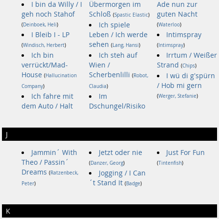
I bin da Willy / I
Übermorgen im
Ade nun zur
geh noch Stahof
Schloß
guten Nacht
(
Spastic Elastic
)
Ich spiele
(
Deinboek, Heli
)
(
Waterloo
)
I Bleib I - LP
Leben / Ich werde
Intimspray
sehen
(
Windisch, Herbert
)
(
Lang, Hansi
)
(
Intimspray
)
Ich bin
Ich steh auf
Irrtum / Weißer
verrückt/Mad-
Wien /
Strand
(
Chips
)
House
Scherbenlilli
I wü di g'spürn
(
Hallucination
(
Robot,
/ Hob mi gern
Company
)
Claudia
)
Ich fahre mit
Im
(
Werger, Stefanie
)
dem Auto / Halt
Dschungel/Risiko
J
Jammin´ With
Jetzt oder nie
Just For Fun
Theo / Passin´
(
Danzer, Georg
)
(
Tintenfish
)
Dreams
Jogging / I Can
(
Ratzenbeck,
´t Stand It
Peter
)
(
Badge
)
K