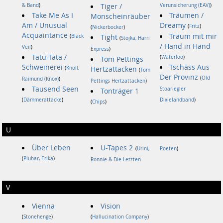
& Band
)
Tiger /
Verunsicherung (EAV)
)
Take Me As I
Träumen /
Monscheinräuber
Am / Unusual
Dreamy
(
Fritz
)
(
Nickerbocker
)
Acquaintance
Träum mit mir
(
Black
Tight
(
Stojka, Harri
/ Hand in Hand
Veil
)
Express
)
Tatü-Tata /
(
Waterloo
)
Tom Pettings
Schweinerei
Tschäss Aus
(
Knoll,
Hertzattacken
(
Tom
Der Provinz
(
Old
Raimund (Knox)
)
Pettings Hertzattacken
)
Tausend Seen
Stoariegler
Tonträger 1
(
Dämmerattacke
)
Dixielandband
)
(
Chips
)
U
Über Leben
U-Tapes 2
(
Urini,
Poeten
)
(
Pluhar, Erika
)
Ronnie & Die Letzten
V
Vienna
Vision
(
Stonehenge
)
(
Hallucination Company
)