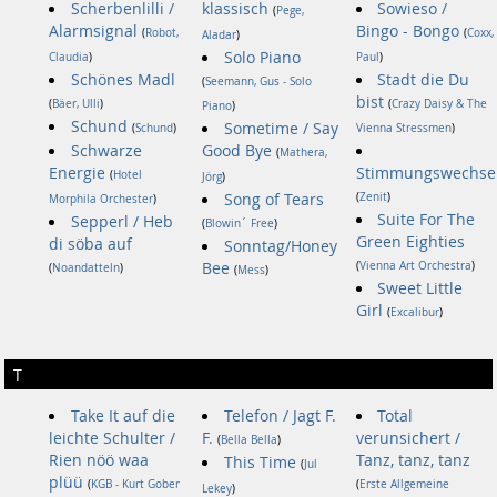
Scherbenlilli /
klassisch
Sowieso /
(
Pege,
Alarmsignal
Bingo - Bongo
(
Robot,
(
Coxx,
Aladar
)
Solo Piano
Claudia
)
Paul
)
Schönes Madl
Stadt die Du
(
Seemann, Gus - Solo
bist
(
Bäer, Ulli
)
(
Crazy Daisy & The
Piano
)
Schund
Sometime / Say
(
Schund
)
Vienna Stressmen
)
Schwarze
Good Bye
(
Mathera,
Energie
Stimmungswechse
(
Hotel
Jörg
)
Song of Tears
(
Zenit
)
Morphila Orchester
)
Suite For The
Sepperl / Heb
(
Blowin´ Free
)
Green Eighties
di söba auf
Sonntag/Honey
Bee
(
Vienna Art Orchestra
)
(
Noandatteln
)
(
Mess
)
Sweet Little
Girl
(
Excalibur
)
T
Take It auf die
Telefon / Jagt F.
Total
leichte Schulter /
F.
verunsichert /
(
Bella Bella
)
Rien nöö waa
Tanz, tanz, tanz
This Time
(
Jul
plüü
(
KGB - Kurt Gober
(
Erste Allgemeine
Lekey
)