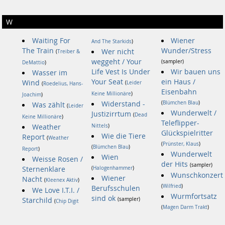
W
Waiting For
Wiener
And The Starkids
)
The Train
Wunder/Stress
Wer nicht
(
Treiber &
weggeht / Your
(sampler)
DeMattio
)
Life Vest Is Under
Wir bauen uns
Wasser im
Your Seat
ein Haus /
Wind
(
Leider
(
Roedelius, Hans-
Eisenbahn
Keine Millionäre
)
Joachim
)
Widerstand -
(
Blümchen Blau
)
Was zählt
(
Leider
Wunderwelt /
Justizirrtum
(
Dead
Keine Millionäre
)
Teleflipper-
Weather
Nittels
)
Glückspielritter
Wie die Tiere
Report
(
Weather
(
Prünster, Klaus
)
(
Blümchen Blau
)
Report
)
Wunderwelt
Wien
Weisse Rosen /
der Hits
(sampler)
Sternenklare
(
Halogenhammer
)
Wunschkonzert
Wiener
Nacht
(
Kleenex Aktiv
)
(
Wilfried
)
Berufsschulen
We Love I.T.I. /
Wurmfortsatz
sind ok
Starchild
(sampler)
(
Chip Digit
(
Magen Darm Trakt
)