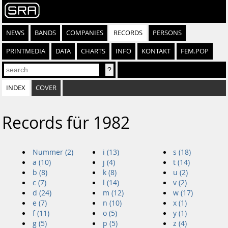
NEWS
BANDS
COMPANIES
RECORDS
PERSONS
PRINTMEDIA
DATA
CHARTS
INFO
KONTAKT
FEM.POP
INDEX
COVER
Records für 1982
Nummer (2)
i (13)
s (18)
a (10)
j (4)
t (14)
b (8)
k (8)
u (2)
c (7)
l (14)
v (2)
d (24)
m (12)
w (17)
e (7)
n (10)
x (1)
f (11)
o (5)
y (1)
g (5)
p (5)
z (4)