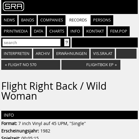
NEWS
BANDS
COMPANIES
RECORDS
PERSONS
PRINTMEDIA
DATA
CHARTS
INFO
KONTAKT
FEM.POP
INTERPRETEN
ARCHIV
ERWÄHNUNGEN
VIS.SRA.AT
«
FLIGHT NO 570
FLIGHTBOX EP
»
Flight Right Back / Wild
Woman
INFO
Format:
7 inch Vinyl auf 45 UPM, "Single"
Erscheinungsjahr:
1982
Spielzeit:
00:05:15