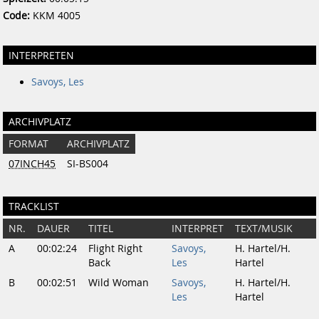
Code:
KKM 4005
INTERPRETEN
Savoys, Les
ARCHIVPLATZ
FORMAT
ARCHIVPLATZ
07INCH45
SI-BS004
TRACKLIST
NR.
DAUER
TITEL
INTERPRET
TEXT/MUSIK
A
00:02:24
Flight Right
Savoys,
H. Hartel/H.
Back
Les
Hartel
B
00:02:51
Wild Woman
Savoys,
H. Hartel/H.
Les
Hartel