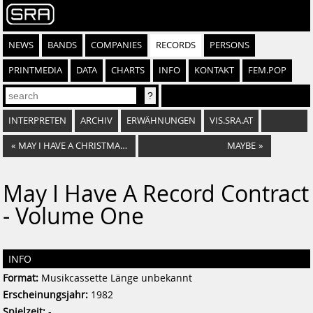
NEWS
BANDS
COMPANIES
RECORDS
PERSONS
PRINTMEDIA
DATA
CHARTS
INFO
KONTAKT
FEM.POP
INTERPRETEN
ARCHIV
ERWÄHNUNGEN
VIS.SRA.AT
«
MAY I HAVE A CHRISTMAS CONTRACT - VOLUME TWO
MAYBE
»
May I Have A Record Contract
- Volume One
INFO
Format:
Musikcassette Länge unbekannt
Erscheinungsjahr:
1982
Spielzeit:
-