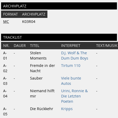
ARCHIVPLATZ
FORMAT
ARCHIVPLATZ
MC
K03R04
TRACKLIST
NR.
DAUER
TITEL
INTERPRET
TEXT/MUSIK
A-
-
Stolen
D.J. Wolf & The
-
01
Moments
Dum Dum Boys
A-
-
Fremde in der
Tirtum 110
-
02
Nacht
A-
-
Sauber
Viele bunte
-
03
Autos
A-
-
Niemand hilft
Urini, Ronnie &
-
04
mir
Die Letzten
Poeten
A-
-
Die Rückkehr
Kripps
-
05