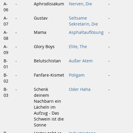
A-
-
Aphrodisiakum
Nerven, Die
-
06
A-
-
Gustav
Seltsame
-
07
Sekretärin, Die
A-
-
Mama
Asphaltauflösung
-
08
A-
-
Glory Boys
Elite, The
-
09
B-
-
Belutschistan
Außer Atem
-
01
B-
-
Fanfare-Kismet
Poligam
-
02
B-
-
Schenk
Oder Haha
-
03
deinem
Nachbarn ein
Lächeln im
Aufzug - Das
Schwein ist die
Sonne