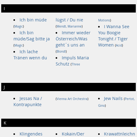
I
Ich bin müde
lügst / Du nie
Motions
)
I Wanna See
(
Magic
)
(
Mendt, Marianne
)
Ich bin
Immer wieder
You Boogie
müde/Sag bitte ja
Österreich/Was
Tonight / Tiger
geht´s uns an
Women
(
Magic
)
(
Acid
)
Ich lache
(
Blondl
)
Tränen wenn du
Impuls Maria
Schutz
(
Three
J
Jessas Na /
Jew Nails
(
Vienna Art Orchestra
)
(
Pertot,
Kontrapunkte
Gino
)
K
Klingendes
Kokain/Der
Krawattnleichn