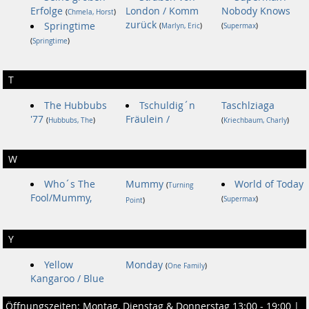
Erfolge
London / Komm
Nobody Knows
(
Chmela, Horst
)
zurück
Springtime
(
Marlyn, Eric
)
(
Supermax
)
(
Springtime
)
T
The Hubbubs
Tschuldig´n
Taschlziaga
'77
Fräulein /
(
Hubbubs, The
)
(
Kriechbaum, Charly
)
W
Who´s The
Mummy
World of Today
(
Turning
Fool/Mummy,
(
Supermax
)
Point
)
Y
Yellow
Monday
(
One Family
)
Kangaroo / Blue
Öffnungszeiten: Montag, Dienstag & Donnerstag 13:00 - 19:00 |