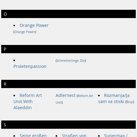
O
Orange Power
(
Orange Power
)
P
(
Schmetterlinge, Die
)
Proletenpassion
R
Reform Art
Adlernest
Rozmarija/Ja
(
Reform Art
Unit With
sam va stiski
(
Bruji
)
Unit
)
Alaeddin
S
Seine großen
Straßen von
Supermax /