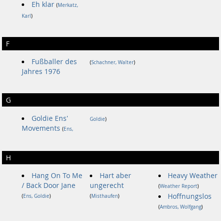
Eh klar
(
Merkatz,
Karl
)
F
Fußballer des
(
Schachner, Walter
)
Jahres 1976
G
Goldie Ens'
Goldie
)
Movements
(
Ens,
H
Hang On To Me
Hart aber
Heavy Weather
/ Back Door Jane
ungerecht
(
Weather Report
)
Hoffnungslos
(
Ens, Goldie
)
(
Misthaufen
)
(
Ambros, Wolfgang
)