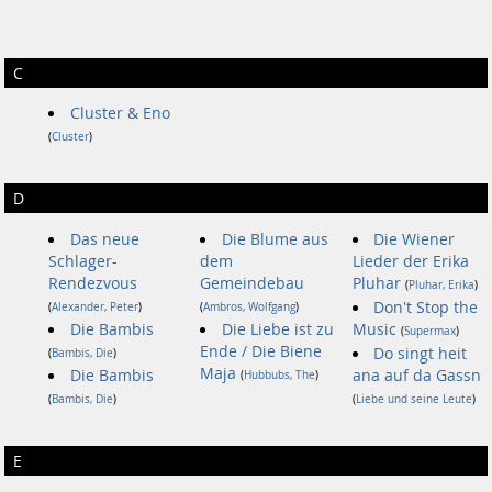
C
Cluster & Eno
(
Cluster
)
D
Das neue
Die Blume aus
Die Wiener
Schlager-
dem
Lieder der Erika
Rendezvous
Gemeindebau
Pluhar
(
Pluhar, Erika
)
Don't Stop the
(
Alexander, Peter
)
(
Ambros, Wolfgang
)
Die Bambis
Die Liebe ist zu
Music
(
Supermax
)
Ende / Die Biene
Do singt heit
(
Bambis, Die
)
Maja
Die Bambis
ana auf da Gassn
(
Hubbubs, The
)
(
Bambis, Die
)
(
Liebe und seine Leute
)
E