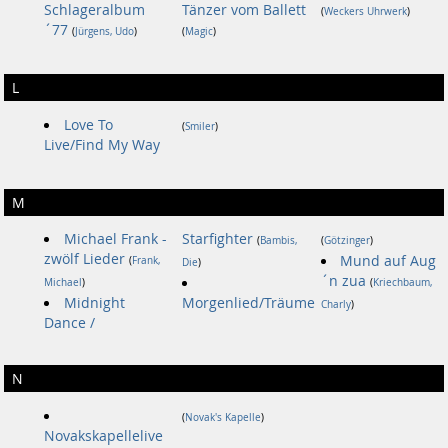
Schlageralbum
Tänzer vom Ballett
(
Weckers Uhrwerk
)
´77
(
Jürgens, Udo
)
(
Magic
)
L
Love To
(
Smiler
)
Live/Find My Way
M
Michael Frank -
Starfighter
(
Bambis,
(
Götzinger
)
zwölf Lieder
Mund auf Aug
(
Frank,
Die
)
´n zua
Michael
)
(
Kriechbaum,
Midnight
Morgenlied/Träume
Charly
)
Dance /
N
(
Novak's Kapelle
)
Novakskapellelive