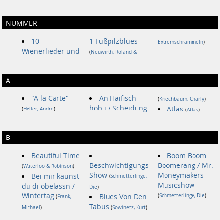
NUMMER
10
1 Fußpilzblues
Extremschrammeln
)
Wienerlieder und
(
Neuwirth, Roland &
A
"A la Carte"
An Haifisch
(
Kriechbaum, Charly
)
hob i / Scheidung
Atlas
(
Heller, Andre
)
(
Atlas
)
B
Beautiful Time
Boom Boom
Beschwichtigungs-
Boomerang / Mr.
(
Waterloo & Robinson
)
Show
Moneymakers
Bei mir kaunst
(
Schmetterlinge,
Musicshow
du di obelassn /
Die
)
Wintertag
Blues Von Den
(
Schmetterlinge, Die
)
(
Frank,
Tabus
Michael
)
(
Sowinetz, Kurt
)