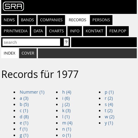
NEWS
BANDS
COMPANIES
RECORDS
PERSONS
PRINTMEDIA
DATA
CHARTS
INFO
KONTAKT
FEM.POP
INDEX
COVER
Records für 1977
Nummer (1)
h (4)
p (1)
a (3)
i (6)
r (2)
b (5)
j (2)
s (4)
c (1)
k (3)
t (2)
d (8)
l (1)
w (2)
e (1)
m (4)
y (1)
f (1)
n (1)
g (1)
o (1)