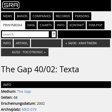
NEWS
BANDS
COMPANIES
RECORDS
PERSONS
PRINTMEDIA
DATA
CHARTS
INFO
KONTAKT
FEM.POP
INFO
ARTIKEL
«
34/00 - KRAFTWERK
42/02 - TOCOTRONIC
»
The Gap 40/02: Texta
INFO
Medium:
The Gap
Seiten:
68
Erscheinungsdatum:
2002
Archivplatz:
MED 079