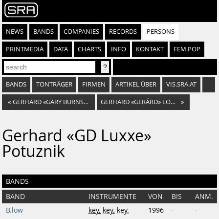
NEWS
BANDS
COMPANIES
RECORDS
PERSONS
PRINTMEDIA
DATA
CHARTS
INFO
KONTAKT
FEM.POP
BANDS
TONTRÄGER
FIRMEN
ARTIKEL ÜBER
VIS.SRA.AT
«
GERHARD «GARY BURNS» BRENNDÖRFER
GERHARD «GERÁRD» LOCHMAHR
»
Gerhard «GD Luxxe»
Potuznik
BANDS
BAND
INSTRUMENTE
VON
BIS
ANM.
B.low
key.
key.
key.
1996
-
-