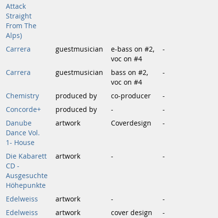
Attack
Straight
From The
Alps)
Carrera
guestmusician
e-bass on #2,
-
voc on #4
Carrera
guestmusician
bass on #2,
-
voc on #4
Chemistry
produced by
co-producer
-
Concorde+
produced by
-
-
Danube
artwork
Coverdesign
-
Dance Vol.
1- House
Die Kabarett
artwork
-
-
CD -
Ausgesuchte
Höhepunkte
Edelweiss
artwork
-
-
Edelweiss
artwork
cover design
-