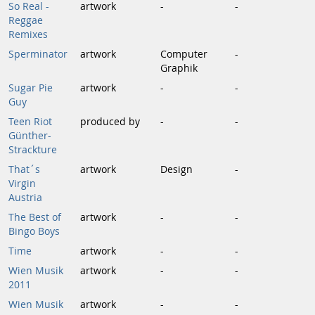
So Real -
artwork
-
-
Reggae
Remixes
Sperminator
artwork
Computer
-
Graphik
Sugar Pie
artwork
-
-
Guy
Teen Riot
produced by
-
-
Günther-
Strackture
That´s
artwork
Design
-
Virgin
Austria
The Best of
artwork
-
-
Bingo Boys
Time
artwork
-
-
Wien Musik
artwork
-
-
2011
Wien Musik
artwork
-
-