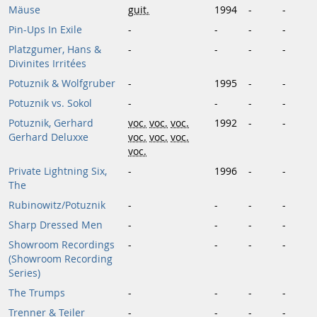
Mäuse
guit.
1994
-
-
Pin-Ups In Exile
-
-
-
-
Platzgumer, Hans &
-
-
-
-
Divinites Irritées
Potuznik & Wolfgruber
-
1995
-
-
Potuznik vs. Sokol
-
-
-
-
Potuznik, Gerhard
voc.
voc.
voc.
1992
-
-
Gerhard Deluxxe
voc.
voc.
voc.
voc.
Private Lightning Six,
-
1996
-
-
The
Rubinowitz/Potuznik
-
-
-
-
Sharp Dressed Men
-
-
-
-
Showroom Recordings
-
-
-
-
(Showroom Recording
Series)
The Trumps
-
-
-
-
Trenner & Teiler
-
-
-
-