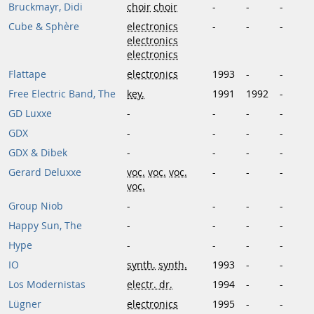
Bruckmayr, Didi
choir
choir
-
-
-
Cube & Sphère
electronics
-
-
-
electronics
electronics
Flattape
electronics
1993
-
-
Free Electric Band, The
key.
1991
1992
-
GD Luxxe
-
-
-
-
GDX
-
-
-
-
GDX & Dibek
-
-
-
-
Gerard Deluxxe
voc.
voc.
voc.
-
-
-
voc.
Group Niob
-
-
-
-
Happy Sun, The
-
-
-
-
Hype
-
-
-
-
IO
synth.
synth.
1993
-
-
Los Modernistas
electr. dr.
1994
-
-
Lügner
electronics
1995
-
-