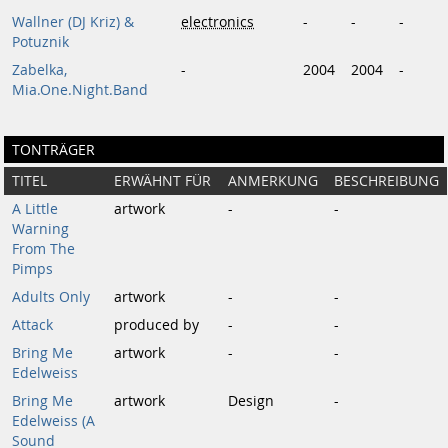
Wallner (DJ Kriz) &
electronics
-
-
-
Potuznik
Zabelka,
-
2004
2004
-
Mia.One.Night.Band
TONTRÄGER
TITEL
ERWÄHNT FÜR
ANMERKUNG
BESCHREIBUNG
A Little
artwork
-
-
Warning
From The
Pimps
Adults Only
artwork
-
-
Attack
produced by
-
-
Bring Me
artwork
-
-
Edelweiss
Bring Me
artwork
Design
-
Edelweiss (A
Sound