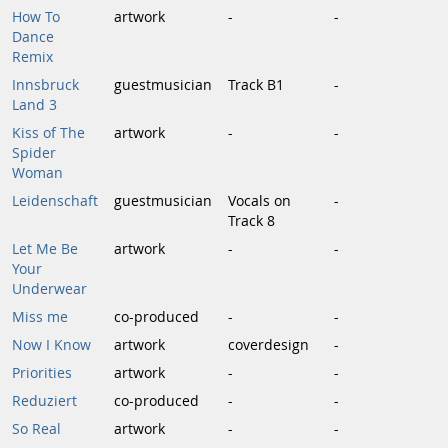
How To
artwork
-
-
Dance
Remix
Innsbruck
guestmusician
Track B1
-
Land 3
Kiss of The
artwork
-
-
Spider
Woman
Leidenschaft
guestmusician
Vocals on
-
Track 8
Let Me Be
artwork
-
-
Your
Underwear
Miss me
co-produced
-
-
Now I Know
artwork
coverdesign
-
Priorities
artwork
-
-
Reduziert
co-produced
-
-
So Real
artwork
-
-