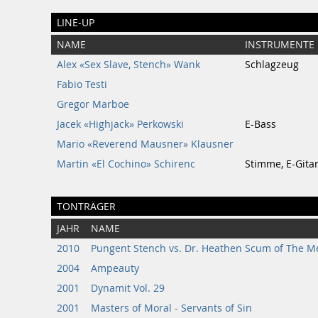
LINE-UP
NAME
INSTRUMENTE
Alex «Sex Slave, Stench» Wank
Schlagzeug
Fabio Testi
Gregor Marboe
Jacek «Highjack» Perkowski
E-Bass
Mario «Reverend Mausner» Klausner
Martin «El Cochino» Schirenc
Stimme, E-Gita
TONTRÄGER
JAHR
NAME
2010
Pungent Stench vs. Dr. Heathen Scum of The M
2004
Ampeauty
2001
Dynamit Vol. 29
2001
Masters of Moral - Servants of Sin