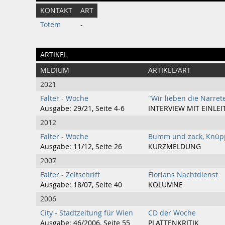
KONTAKT
ART
Totem
-
ARTIKEL
MEDIUM
ARTIKEL/ART
2021
Falter - Woche
"Wir lieben die Narrete
Ausgabe: 29/21, Seite 4-6
INTERVIEW MIT EINLE
2012
Falter - Woche
Bumm und zack, Knüpp
Ausgabe: 11/12, Seite 26
KURZMELDUNG
2007
Falter - Zeitschrift
Florians Nachtdienst
Ausgabe: 18/07, Seite 40
KOLUMNE
2006
City - Stadtzeitung für Wien
CD der Woche
Ausgabe: 46/2006, Seite 55
PLATTENKRITIK