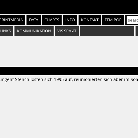
PRINTMEDIA
DATA
CHARTS
INFO
KONTAKT
FEM.POP
LINKS
KOMMUNIKATION
VIS.SRA.AT
ungent Stench lösten sich 1995 auf, reunionierten sich aber im S