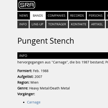
NEWS
BANDS
COMPANIES
RECORDS
PERSONS
INFO
LINE-UP
TONTRÄGER
KONTAKTE
ARTIKEL
Pungent Stench
INFO
hervorgegangen aus "Carnage", die bis 1987 bestand; P
Formiert:
Feb. 1988
Aufgelöst:
2007
Region:
Wien
Genre:
Heavy Metal/Death Metal
Vorgänger:
Carnage