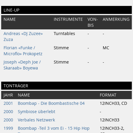
LINE-UP
NAME
INSTRUMENTE
VON-
ANMERKUNG
BIS
Andreas «DJ Zuzee»
Turntables
-
-
Zuza
Florian «Funke /
Stimme
-
MC
Microflo» Prokopetz
Joseph «Deph Joe /
Stimme
-
-
Skaraab» Boyewa
TONTRÄGER
JAHR
NAME
FORMAT
2001
Boombap - Die Boombastische 04
12INCH33, CD
2000
Symbiose überlebt
-
2000
Verbales Netzwerk
12INCH33
1999
Boombap -Teil 3 vom Ei - 15 Hip Hop
12INCH33-2,