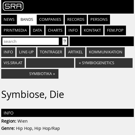
NEWS
BANDS
COMPANIES
RECORDS
PERSONS
PRINTMEDIA
DATA
CHARTS
INFO
KONTAKT
FEM.POP
INFO
LINE-UP
TONTRÄGER
ARTIKEL
KOMMUNIKATION
VIS.SRA.AT
«
SYMBIOGENETICS
SYMBIOTIKA
»
Symbiose, Die
INFO
Region:
Wien
Genre:
Hip Hop, Hip Hop/Rap