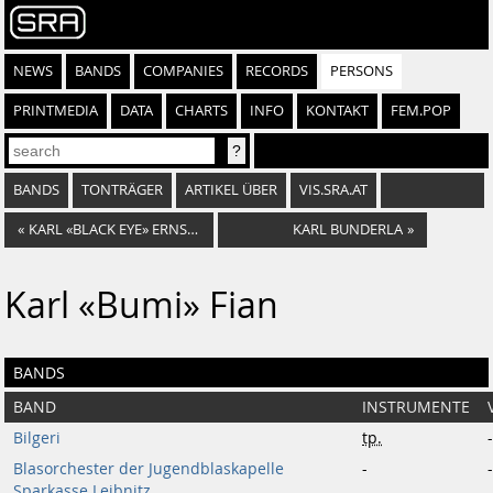
NEWS
BANDS
COMPANIES
RECORDS
PERSONS
PRINTMEDIA
DATA
CHARTS
INFO
KONTAKT
FEM.POP
BANDS
TONTRÄGER
ARTIKEL ÜBER
VIS.SRA.AT
«
KARL «BLACK EYE» ERNSTHOFER
KARL BUNDERLA
»
Karl «Bumi» Fian
BANDS
BAND
INSTRUMENTE
Bilgeri
tp.
-
Blasorchester der Jugendblaskapelle
-
-
Sparkasse Leibnitz