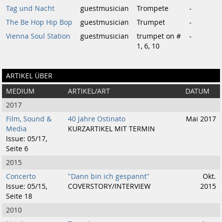
Tag und Nacht
guestmusician
Trompete
-
The Be Hop Hip Bop
guestmusician
Trumpet
-
Vienna Soul Station
guestmusician
trumpet on #
-
1, 6, 10
ARTIKEL ÜBER
MEDIUM
ARTIKEL/ART
DATUM
2017
Film, Sound &
40 Jahre Ostinato
Mai 2017
Media
KURZARTIKEL MIT TERMIN
Issue: 05/17,
Seite 6
2015
Concerto
"Dann bin ich gespannt"
Okt.
Issue: 05/15,
COVERSTORY/INTERVIEW
2015
Seite 18
2010