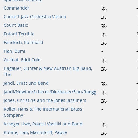
Commander
tp.
-
Concert Jazz Orchestra Vienna
tp.
-
Count Basic
tp.
-
Enfant Terrible
tp.
Fendrich, Rainhard
tp.
-
Fian, Bumi
-
-
Go feat. Eddi Cole
tp.
-
Hagauer, Günter & New Austrian Big Band,
tp.
-
The
Jandl, Ernst und Band
tp.
-
Jandl/Newton/Scherer/Dickbauer/Fian/Rüegg
tp.
-
Jones, Christine and the Jones Jazzliners
tp.
-
Koller, Hans & The International Brass
-
-
Company
Kroeger Uwe, Roussi Vasiliki and Band
tp.
-
Kühne, Fian, Manndorff, Papke
tp.
-