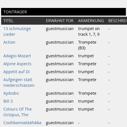
TONTRÄGER
TITEL
ERWÄHNT FÜR
ANMERKUNG
BESCHRE
13 schmutzige
guestmusician
trumpet on
-
Lieder
track 1, 7, 9
Action
guestmusician
Trompete
-
(B3)
Adagio Mozart
guestmusician
trumpet
-
Alpine Aspects
guestmusician
Trompete
-
Appetit auf Di
guestmusician
trumpet
-
Aufgeigen statt
guestmusician
Trompete
-
niederschiassen
Ayibobo
guestmusician
Trompete
-
Bill 3
guestmusician
trumpet
-
Colours Of The
guestmusician
trumpet
-
Octopus, The
Coollikamoddafokka
guestmusician
-
-