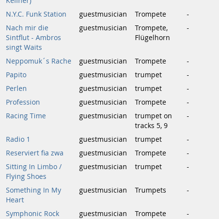
Kellner)
N.Y.C. Funk Station
guestmusician
Trompete
-
Nach mir die
guestmusician
Trompete,
-
Sintflut - Ambros
Flügelhorn
singt Waits
Neppomuk´s Rache
guestmusician
Trompete
-
Papito
guestmusician
trumpet
-
Perlen
guestmusician
trumpet
-
Profession
guestmusician
Trompete
-
Racing Time
guestmusician
trumpet on
-
tracks 5, 9
Radio 1
guestmusician
trumpet
-
Reserviert fia zwa
guestmusician
Trompete
-
Sitting In Limbo /
guestmusician
trumpet
-
Flying Shoes
Something In My
guestmusician
Trumpets
-
Heart
Symphonic Rock
guestmusician
Trompete
-