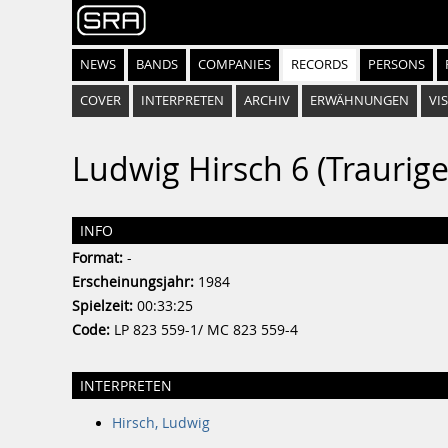
NEWS
BANDS
COMPANIES
RECORDS
PERSONS
COVER
INTERPRETEN
ARCHIV
ERWÄHNUNGEN
VIS
Ludwig Hirsch 6 (Traurige
INFO
Format:
-
Erscheinungsjahr:
1984
Spielzeit:
00:33:25
Code:
LP 823 559-1/ MC 823 559-4
INTERPRETEN
Hirsch, Ludwig