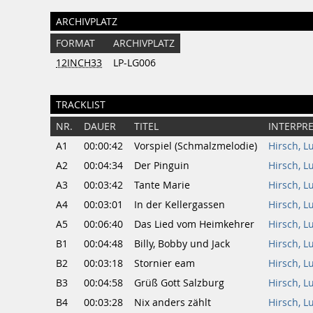
ARCHIVPLATZ
FORMAT
ARCHIVPLATZ
12INCH33
LP-LG006
TRACKLIST
NR.
DAUER
TITEL
INTERPR
A1
00:00:42
Vorspiel (Schmalzmelodie)
Hirsch, L
A2
00:04:34
Der Pinguin
Hirsch, L
A3
00:03:42
Tante Marie
Hirsch, L
A4
00:03:01
In der Kellergassen
Hirsch, L
A5
00:06:40
Das Lied vom Heimkehrer
Hirsch, L
B1
00:04:48
Billy, Bobby und Jack
Hirsch, L
B2
00:03:18
Stornier eam
Hirsch, L
B3
00:04:58
Grüß Gott Salzburg
Hirsch, L
B4
00:03:28
Nix anders zählt
Hirsch, L