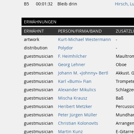
B5
00:01:32
Bleib drin
Hirsch, L
ERWÄHNUNGEN
ERWÄHNT
PERSON/FIRMA/BAND
ZUSÄTZL
artwork
Kurt-Michael Westermann
-
distribution
Polydor
-
guestmusician
F. Heimhilcher
Maultro
guestmusician
Georg Lehner
Oboe
guestmusician
Johann M. «Johnny» Bertl
Akkust. G
guestmusician
Karl «Bumi» Fian
Trompet
guestmusician
Alexander Mikulics
Schlagze
guestmusician
Mischa Krausz
Baß
guestmusician
Heribert Metzker
Percussi
guestmusician
Peter Jürgen Müller
Mundhar
guestmusician
Christian Kolonovits
Arrangem
guestmusician
Martin Kunz
E-Gitarre