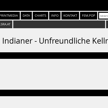
PRINTMEDIA
DATA
CHARTS
INFO
KONTAKT
FEM.POP
.SRA.AT
 Indianer - Unfreundliche Kell