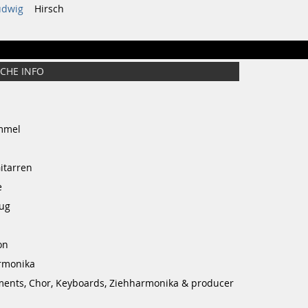
udwig
Hirsch
ICHE INFO
mmel
itarren
e
ug
on
monika
ents, Chor, Keyboards, Ziehharmonika & producer