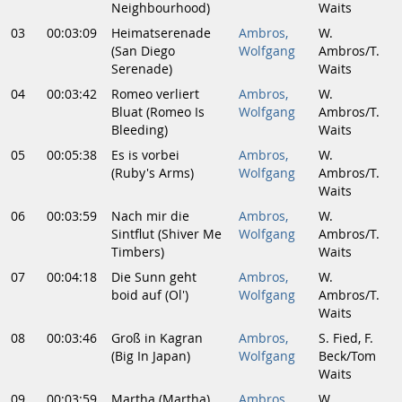
Neighbourhood)
Waits
03
00:03:09
Heimatserenade
Ambros,
W.
(San Diego
Wolfgang
Ambros/T.
Serenade)
Waits
04
00:03:42
Romeo verliert
Ambros,
W.
Bluat (Romeo Is
Wolfgang
Ambros/T.
Bleeding)
Waits
05
00:05:38
Es is vorbei
Ambros,
W.
(Ruby's Arms)
Wolfgang
Ambros/T.
Waits
06
00:03:59
Nach mir die
Ambros,
W.
Sintflut (Shiver Me
Wolfgang
Ambros/T.
Timbers)
Waits
07
00:04:18
Die Sunn geht
Ambros,
W.
boid auf (Ol')
Wolfgang
Ambros/T.
Waits
08
00:03:46
Groß in Kagran
Ambros,
S. Fied, F.
(Big In Japan)
Wolfgang
Beck/Tom
Waits
09
00:03:59
Martha (Martha)
Ambros,
W.