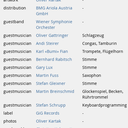
distribution
BMG Ariola Austria
-
GmbH
guestband
Wiener Symphonie
-
Orchester
guestmusician
Oliver Gattringer
Schlagzeug
guestmusician
Andi Steirer
Congas, Tamburin
guestmusician
Karl «Bumi» Fian
Trompete, Flügelhorn
guestmusician
Bernhard Rabitsch
Stimme
guestmusician
Gary Lux
Stimme
guestmusician
Martin Fuss
Saxophon
guestmusician
Stefan Gleixner
Stimme
guestmusician
Martin Breinschmid
Glockenspiel, Becken,
Rührtrommel
guestmusician
Stefan Schrupp
Keyboardprogramming
label
GiG Records
-
photos
Oliver Kartak
-