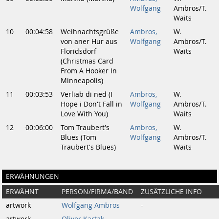
Wolfgang
Ambros/T.
Waits
10
00:04:58
Weihnachtsgrüße
Ambros,
W.
von aner Hur aus
Wolfgang
Ambros/T.
Floridsdorf
Waits
(Christmas Card
From A Hooker In
Minneapolis)
11
00:03:53
Verliab di ned (I
Ambros,
W.
Hope i Don't Fall in
Wolfgang
Ambros/T.
Love With You)
Waits
12
00:06:00
Tom Traubert's
Ambros,
W.
Blues (Tom
Wolfgang
Ambros/T.
Traubert's Blues)
Waits
ERWÄHNUNGEN
ERWÄHNT
PERSON/FIRMA/BAND
ZUSÄTZLICHE INFO
artwork
Wolfgang Ambros
-
artwork
Oliver Kartak
-