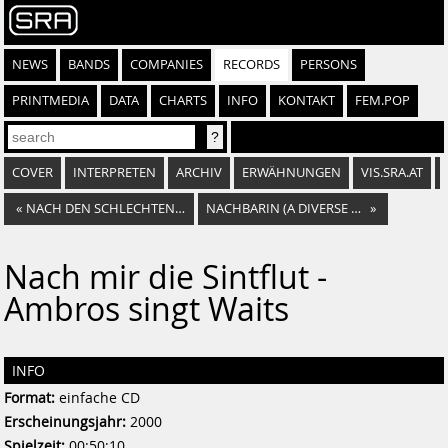
NEWS
BANDS
COMPANIES
RECORDS
PERSONS
PRINTMEDIA
DATA
CHARTS
INFO
KONTAKT
FEM.POP
COVER
INTERPRETEN
ARCHIV
ERWÄHNUNGEN
VIS.SRA.AT
«
NACH DEN SCHLECHTEN TAGEN
NACHBARIN (A DIVERSE NARRATIVE)
»
Nach mir die Sintflut -
Ambros singt Waits
INFO
Format:
einfache CD
Erscheinungsjahr:
2000
Spielzeit:
00:50:10