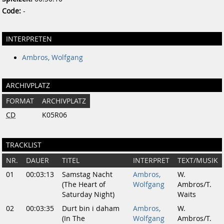
Code:
-
INTERPRETEN
Ambros, Wolfgang
ARCHIVPLATZ
FORMAT
ARCHIVPLATZ
CD
K05R06
TRACKLIST
NR.
DAUER
TITEL
INTERPRET
TEXT/MUSIK
01
00:03:13
Samstag Nacht
Ambros,
W.
(The Heart of
Wolfgang
Ambros/T.
Saturday Night)
Waits
02
00:03:35
Durt bin i daham
Ambros,
W.
(In The
Wolfgang
Ambros/T.