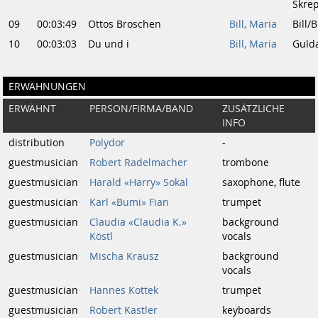
Skre
09
00:03:49
Ottos Broschen
Bill, Maria
Bill/B
10
00:03:03
Du und i
Bill, Maria
Guld
ERWÄHNUNGEN
ERWÄHNT
PERSON/FIRMA/BAND
ZUSÄTZLICHE
INFO
distribution
Polydor
-
guestmusician
Robert Radelmacher
trombone
guestmusician
Harald «Harry» Sokal
saxophone, flute
guestmusician
Karl «Bumi» Fian
trumpet
guestmusician
Claudia «Claudia K.»
background
Köstl
vocals
guestmusician
Mischa Krausz
background
vocals
guestmusician
Hannes Kottek
trumpet
guestmusician
Robert Kastler
keyboards