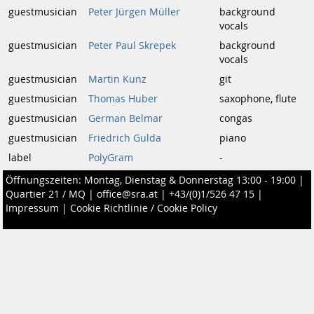
guestmusician
Peter Jürgen Müller
background
vocals
guestmusician
Peter Paul Skrepek
background
vocals
guestmusician
Martin Kunz
git
guestmusician
Thomas Huber
saxophone, flute
guestmusician
German Belmar
congas
guestmusician
Friedrich Gulda
piano
label
PolyGram
-
Öffnungszeiten: Montag, Dienstag & Donnerstag 13:00 - 19:00 |
Quartier 21 / MQ
|
office@sra.at
|
+43/(0)1/526 47 15
|
Impressum
|
Cookie Richtlinie / Cookie Policy