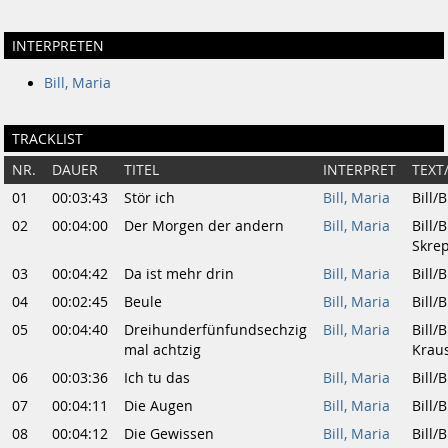
INTERPRETEN
Bill, Maria
TRACKLIST
NR.
DAUER
TITEL
INTERPRET
TEXT
01
00:03:43
Stör ich
Bill, Maria
Bill/B
02
00:04:00
Der Morgen der andern
Bill, Maria
Bill/Bi
Skre
03
00:04:42
Da ist mehr drin
Bill, Maria
Bill/B
04
00:02:45
Beule
Bill, Maria
Bill/B
05
00:04:40
Dreihunderfünfundsechzig
Bill, Maria
Bill/Bi
mal achtzig
Krau
06
00:03:36
Ich tu das
Bill, Maria
Bill/B
07
00:04:11
Die Augen
Bill, Maria
Bill/B
08
00:04:12
Die Gewissen
Bill, Maria
Bill/Bi