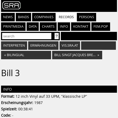
NEWS
BANDS
COMPANIES
RECORDS
PERSONS
PRINTMEDIA
DATA
CHARTS
INFO
KONTAKT
FEM.POP
INTERPRETEN
ERWÄHNUNGEN
VIS.SRA.AT
«
BILINGUAL
BILL SINGT JACQUES BREL - QUAND ON N´A QUE L´AMOUR
»
Bill 3
INFO
Format:
12 inch Vinyl auf 33 UPM, "klassische LP"
Erscheinungsjahr:
1987
Spielzeit:
00:38:41
Code:
-