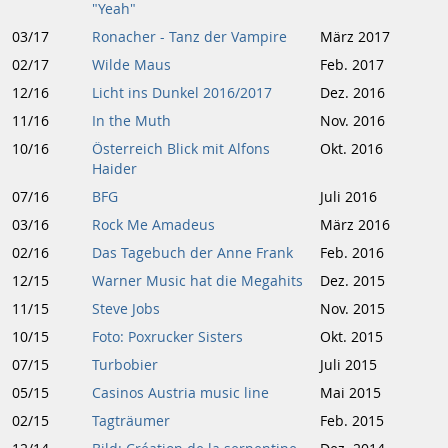
"Yeah"
03/17
Ronacher - Tanz der Vampire
März 2017
02/17
Wilde Maus
Feb. 2017
12/16
Licht ins Dunkel 2016/2017
Dez. 2016
11/16
In the Muth
Nov. 2016
10/16
Österreich Blick mit Alfons
Okt. 2016
Haider
07/16
BFG
Juli 2016
03/16
Rock Me Amadeus
März 2016
02/16
Das Tagebuch der Anne Frank
Feb. 2016
12/15
Warner Music hat die Megahits
Dez. 2015
11/15
Steve Jobs
Nov. 2015
10/15
Foto: Poxrucker Sisters
Okt. 2015
07/15
Turbobier
Juli 2015
05/15
Casinos Austria music line
Mai 2015
02/15
Tagträumer
Feb. 2015