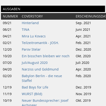
AUSGABEN
NUMMER
COVERSTORY
ERSCHEINUNGSDA
09/21
Hinterland
Sep. 2021
06/21
TINA
Juni 2021
04/21
Mira Lu Kovacs
Apr. 2021
02/21
Teilzeitromantik - JOSH.
Feb. 2021
12/20
Parov Stelar
Dez. 2020
10/20
Ein bisschen bleiben wir noch
Okt. 2020
07/20
Juli/August 2020
Juli 2020
04/20
Narziss und Goldmund
Apr. 2020
02/20
Babylon Berlin - die neue
Feb. 2020
Staffel
12/19
Bad Boys for Life
Dez. 2019
11/19
WURST (Bild)
Nov. 2019
10/19
Neuer Bundessprecher: Josef
Okt. 2019
Aichinger