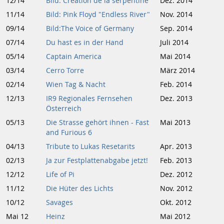
12/14
Bild: Création de la serpentine
Dez. 2014
11/14
Bild: Pink Floyd "Endless River"
Nov. 2014
09/14
Bild:The Voice of Germany
Sep. 2014
07/14
Du hast es in der Hand
Juli 2014
05/14
Captain America
Mai 2014
03/14
Cerro Torre
März 2014
02/14
Wien Tag & Nacht
Feb. 2014
12/13
IR9 Regionales Fernsehen
Dez. 2013
Österreich
05/13
Die Strasse gehört ihnen - Fast
Mai 2013
and Furious 6
04/13
Tribute to Lukas Resetarits
Apr. 2013
02/13
Ja zur Festplattenabgabe jetzt!
Feb. 2013
12/12
Life of Pi
Dez. 2012
11/12
Die Hüter des Lichts
Nov. 2012
10/12
Savages
Okt. 2012
Mai 12
Heinz
Mai 2012