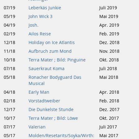
07/19
Leberkäs Junkie
Juli 2019
05/19
John Wick 3
Mai 2019
04/19
Josh.
Apr. 2019
02/19
Ailos Reise
Feb. 2019
12/18
Holiday on Ice Atlantis
Dez. 2018
11/18
Aufbruch zum Mond
Nov. 2018
10/18
Terra Mater ; Bild: Pinguine
Okt. 2018
07/18
Sauerkraut Koma
Juli 2018
05/18
Ronacher Bodyguard Das
Mai 2018
Musical
04/18
Early Man
Apr. 2018
02/18
Vorstadtweiber
Feb. 2018
12/17
Die Dunkelste Stunde
Dez. 2017
10/17
Terra Mater ; Bild: Löwe
Okt. 2017
07/17
Valerian
Juli 2017
05/17
Molden/Resetarits/Soyka/Wirth:
Mai 2017