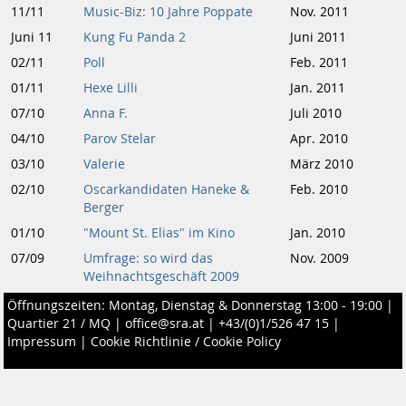
11/11
Music-Biz: 10 Jahre Poppate
Nov. 2011
Juni 11
Kung Fu Panda 2
Juni 2011
02/11
Poll
Feb. 2011
01/11
Hexe Lilli
Jan. 2011
07/10
Anna F.
Juli 2010
04/10
Parov Stelar
Apr. 2010
03/10
Valerie
März 2010
02/10
Oscarkandidaten Haneke &
Feb. 2010
Berger
01/10
"Mount St. Elias" im Kino
Jan. 2010
07/09
Umfrage: so wird das
Nov. 2009
Weihnachtsgeschäft 2009
Öffnungszeiten: Montag, Dienstag & Donnerstag 13:00 - 19:00 |
Quartier 21 / MQ
|
office@sra.at
|
+43/(0)1/526 47 15
|
Impressum
|
Cookie Richtlinie / Cookie Policy