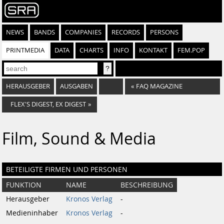
NEWS
BANDS
COMPANIES
RECORDS
PERSONS
PRINTMEDIA
DATA
CHARTS
INFO
KONTAKT
FEM.POP
HERAUSGEBER
AUSGABEN
«
FAQ MAGAZINE
FLEX'S DIGEST, EX DIGEST
»
Film, Sound & Media
BETEILIGTE FIRMEN UND PERSONEN
FUNKTION
NAME
BESCHREIBUNG
Herausgeber
Kronos Verlag
-
Medieninhaber
Kronos Verlag
-