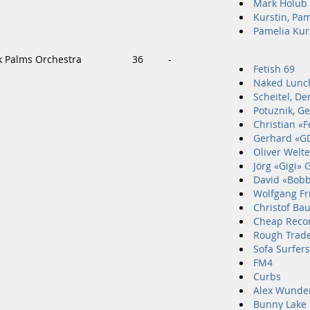
Mark Holub
Kurstin, Pam
Pamelia Kur
ck Palms Orchestra
36
-
Fetish 69
Naked Lunc
Scheitel, De
Potuznik, G
Christian «F
Gerhard «GD
Oliver Welte
Jörg «Gigi» 
David «Bobby
Wolfgang Fr
Christof Ba
Cheap Reco
Rough Trad
Sofa Surfers
FM4
Curbs
Alex Wunde
Bunny Lake