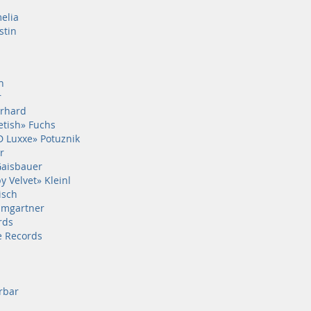
elia
stin
h
r
erhard
etish» Fuchs
 Luxxe» Potuznik
r
Gaisbauer
 Velvet» Kleinl
isch
umgartner
rds
e Records
rbar