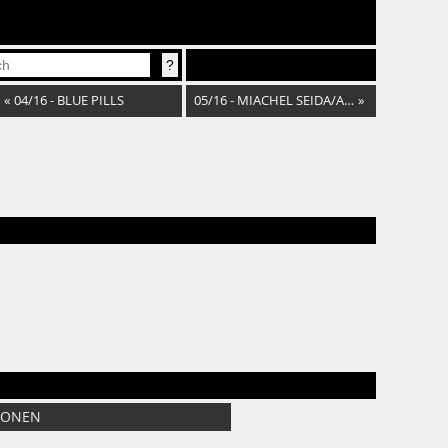
«
04/16 - BLUE PILLS
05/16 - MIACHEL SEIDA/ALKBOTTLE/BLOODSUCKING ZOMBIES
»
SONEN