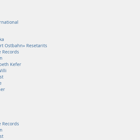
rnational
ka
urt Ostbahn» Resetarits
e Records
en
abeth Kefer
illi
st
e
her
e Records
en
st