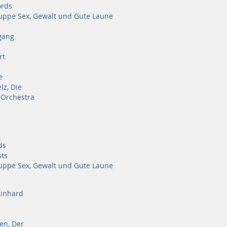
ords
ppe Sex, Gewalt und Gute Laune
fgang
rt
e
lz, Die
 Orchestra
ds
sts
ppe Sex, Gewalt und Gute Laune
ainhard
en, Der