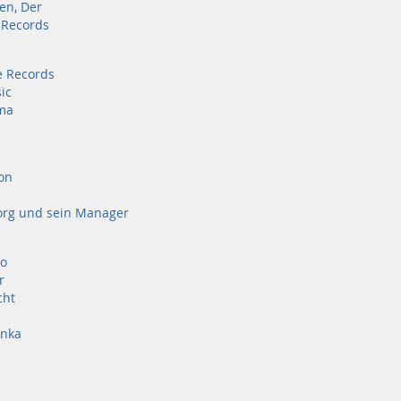
en, Der
 Records
e Records
ic
ma
on
org und sein Manager
to
r
cht
anka