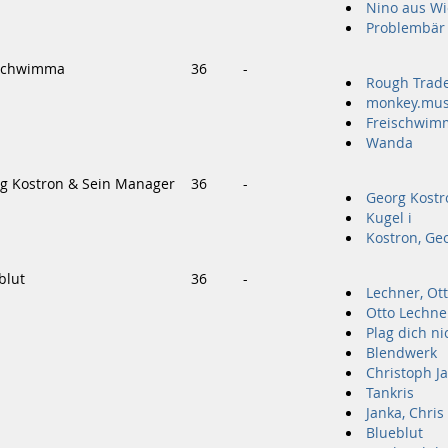
Nino aus Wi
Problembär
eischwimma
36
-
Rough Trad
monkey.mus
Freischwim
Wanda
rg Kostron & Sein Manager
36
-
Georg Kostr
Kugel i
Kostron, Ge
blut
36
-
Lechner, Ot
Otto Lechne
Plag dich ni
Blendwerk
Christoph J
Tankris
Janka, Chris
Blueblut