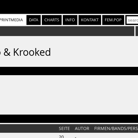
PRINTMEDIA
DATA
CHARTS
INFO
KONTAKT
FEM.POP
o & Krooked
SEITE
AUTOR
FIRMEN/BANDS/PER
20
-