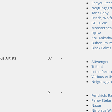
Seayou Rec
Neigungsgru
Tanz Baby!
Frisch, Wol
GD Luxxe
Monsterhea
Fijuka
Koi, Ankathi
Buben im Pe
Black Palms
us Artists
37
-
Attwenger
Trikont
Lotus Recor
Various Arti
Neigungsgru
6
-
Fendrich, R
Parov Stelar
Nazar
Nino aus Wi