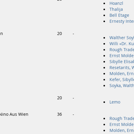
Hoanzl
Thalija
Bell Etage
Ernesty Inte
en
20
-
Walther Soy
Willi «Dr. K
Rough Trad
Ernst Mold
Sibylle Elis
Resetarits, W
Molden, Ern
Kefer, Sibyll
Soyka, Walt
20
-
Lemo
 Nino Aus Wien
36
-
Rough Trad
Ernst Mold
Molden, Ern