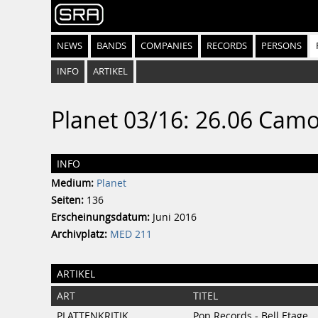
NEWS
BANDS
COMPANIES
RECORDS
PERSONS
INFO
ARTIKEL
Planet 03/16: 26.06 Cam
INFO
Medium:
Planet
Seiten:
136
Erscheinungsdatum:
Juni 2016
Archivplatz:
MED 211
ARTIKEL
ART
TITEL
PLATTENKRITIK
Pop Records - Bell Etage