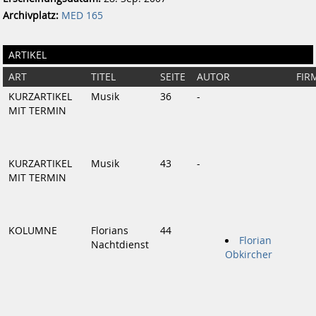
Archivplatz:
MED 165
ARTIKEL
ART
TITEL
SEITE
AUTOR
FIR
KURZARTIKEL
Musik
36
-
MIT TERMIN
KURZARTIKEL
Musik
43
-
MIT TERMIN
KOLUMNE
Florians
44
Florian
Nachtdienst
Obkircher