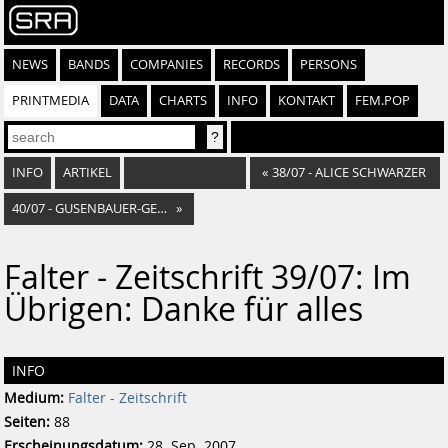
NEWS
BANDS
COMPANIES
RECORDS
PERSONS
PRINTMEDIA
DATA
CHARTS
INFO
KONTAKT
FEM.POP
INFO
ARTIKEL
«
38/07 - ALICE SCHWARZER
40/07 - GUSENBAUER-GEDENKTAG!
»
Falter - Zeitschrift 39/07: Im
Übrigen: Danke für alles
INFO
Medium:
Falter - Zeitschrift
Seiten:
88
Erscheinungsdatum:
28. Sep. 2007