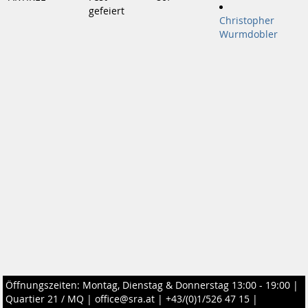
gefeiert
Christopher
Wurmdobler
Öffnungszeiten: Montag, Dienstag & Donnerstag 13:00 - 19:00 |
Quartier 21 / MQ
|
office@sra.at
|
+43/(0)1/526 47 15
|