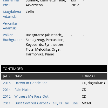
Katharina
Stimme, Klarinette, Flöte,
bis
-
Pfiel
Akkordeon
2012
Magdalena
Cello
-
-
Adamski
Veronika
-
-
Adamski
Volker
Bassgitarre (akustisch),
-
-
Buchgraber
Schlagzeug, Percussion,
Keyboards, Synthesizer,
Flöte, Melodika, Orgel,
Harmonika, Piano
TONTRÄGER
JAHR
NAME
FORMAT
2016
Drown In Gentle Sea
CD, digitalMP3
2014
Pale Noise
CD
2012
Witness Me Pass Out
CD
2011
Dust Covered Carpet / Telly Is The Tube
MC60