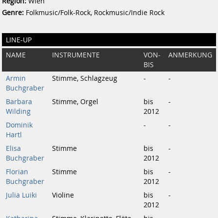
Region:
Wien
Genre:
Folkmusic/Folk-Rock, Rockmusic/Indie Rock
LINE-UP
NAME
INSTRUMENTE
VON-
ANMERKUNG
BIS
Armin
Stimme, Schlagzeug
-
-
Buchgraber
Barbara
Stimme, Orgel
bis
-
Wilding
2012
Dominik
-
-
Hartl
Elisa
Stimme
bis
-
Buchgraber
2012
Florian
Stimme
bis
-
Buchgraber
2012
Julia Luiki
Violine
bis
-
2012