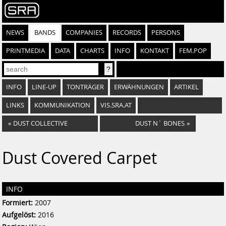
NEWS
BANDS
COMPANIES
RECORDS
PERSONS
PRINTMEDIA
DATA
CHARTS
INFO
KONTAKT
FEM.POP
INFO
LINE-UP
TONTRÄGER
ERWÄHNUNGEN
ARTIKEL
LINKS
KOMMUNIKATION
VIS.SRA.AT
«
DUST COLLECTIVE
DUST N` BONES
»
Dust Covered Carpet
INFO
Formiert:
2007
Aufgelöst:
2016