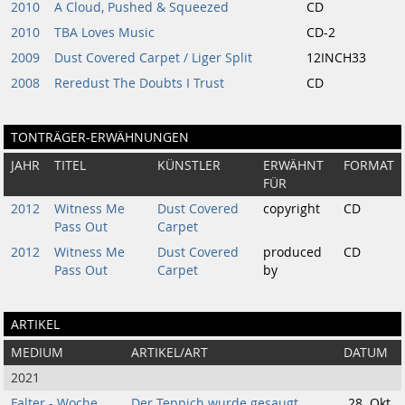
2010
A Cloud, Pushed & Squeezed
CD
2010
TBA Loves Music
CD-2
2009
Dust Covered Carpet / Liger Split
12INCH33
2008
Reredust The Doubts I Trust
CD
TONTRÄGER-ERWÄHNUNGEN
JAHR
TITEL
KÜNSTLER
ERWÄHNT
FORMAT
FÜR
2012
Witness Me
Dust Covered
copyright
CD
Pass Out
Carpet
2012
Witness Me
Dust Covered
produced
CD
Pass Out
Carpet
by
ARTIKEL
MEDIUM
ARTIKEL/ART
DATUM
2021
Falter - Woche
Der Teppich wurde gesaugt
28. Okt.