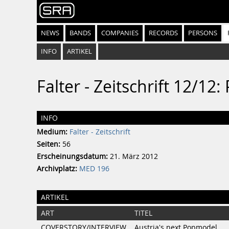
NEWS
BANDS
COMPANIES
RECORDS
PERSONS
INFO
ARTIKEL
Falter - Zeitschrift 12/1
INFO
Medium:
Falter - Zeitschrift
Seiten:
56
Erscheinungsdatum:
21. März 2012
Archivplatz:
MED 196
ARTIKEL
ART
TITEL
COVERSTORY/INTERVIEW
Austria's next Popmodel