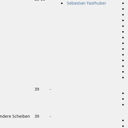
Sebastian Fasthuber
39
-
andere Scheiben
39
-