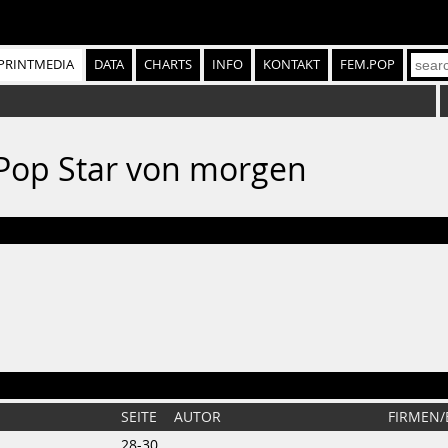
PRINTMEDIA
DATA
CHARTS
INFO
KONTAKT
FEM.POP
2: Pop Star von morgen
SEITE
AUTOR
FIRMEN
28-30