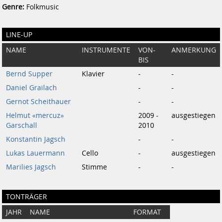
Genre:
Folkmusic
LINE-UP
NAME
INSTRUMENTE
VON-
ANMERKUNG
BIS
Bernd Supper
Klavier
-
-
Daniel Grailach
-
-
Gernot Scheithauer
-
-
Helmut «mercuz»
2009 -
ausgestiegen
Garschall
2010
Konstantin Jagsch
-
-
Lukas Lauermann
Cello
-
ausgestiegen
Marilies Jagsch
Stimme
-
-
TONTRÄGER
JAHR
NAME
FORMAT