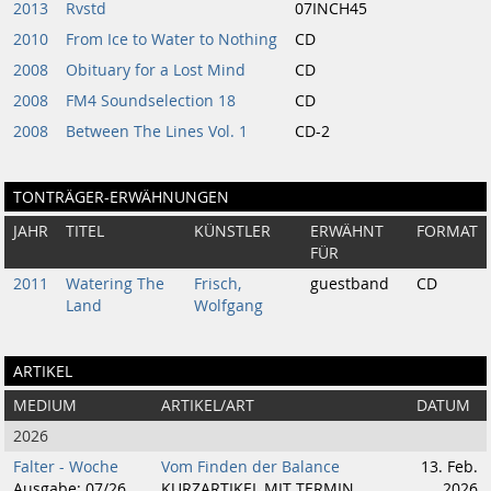
2013
Rvstd
07INCH45
2010
From Ice to Water to Nothing
CD
2008
Obituary for a Lost Mind
CD
2008
FM4 Soundselection 18
CD
2008
Between The Lines Vol. 1
CD-2
TONTRÄGER-ERWÄHNUNGEN
JAHR
TITEL
KÜNSTLER
ERWÄHNT
FORMAT
FÜR
2011
Watering The
Frisch,
guestband
CD
Land
Wolfgang
ARTIKEL
MEDIUM
ARTIKEL/ART
DATUM
2026
Falter - Woche
Vom Finden der Balance
13. Feb.
Ausgabe: 07/26,
KURZARTIKEL MIT TERMIN
2026