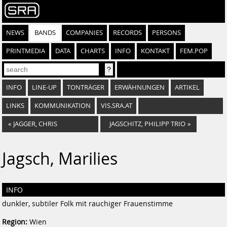
NEWS
BANDS
COMPANIES
RECORDS
PERSONS
PRINTMEDIA
DATA
CHARTS
INFO
KONTAKT
FEM.POP
INFO
LINE-UP
TONTRÄGER
ERWÄHNUNGEN
ARTIKEL
LINKS
KOMMUNIKATION
VIS.SRA.AT
«
JAGGER, CHRIS
JAGSCHITZ, PHILIPP TRIO
»
Jagsch, Marilies
INFO
dunkler, subtiler Folk mit rauchiger Frauenstimme
Region:
Wien