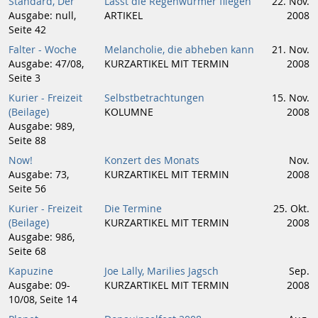
Standard, Der
Lasst die Regenwürmer fliegen
22. Nov.
Ausgabe: null,
ARTIKEL
2008
Seite 42
Falter - Woche
Melancholie, die abheben kann
21. Nov.
Ausgabe: 47/08,
KURZARTIKEL MIT TERMIN
2008
Seite 3
Kurier - Freizeit
Selbstbetrachtungen
15. Nov.
(Beilage)
KOLUMNE
2008
Ausgabe: 989,
Seite 88
Now!
Konzert des Monats
Nov.
Ausgabe: 73,
KURZARTIKEL MIT TERMIN
2008
Seite 56
Kurier - Freizeit
Die Termine
25. Okt.
(Beilage)
KURZARTIKEL MIT TERMIN
2008
Ausgabe: 986,
Seite 68
Kapuzine
Joe Lally, Marilies Jagsch
Sep.
Ausgabe: 09-
KURZARTIKEL MIT TERMIN
2008
10/08, Seite 14