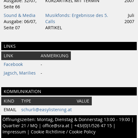
Ausgabe: 32/07,
KURZARTIKEL MIT TERMIN
2007
Seite 66
Sound & Media
Musikfonds: Ergebnisse des 5.
Juli
Ausgabe: 06/07,
Calls
2007
Seite 07
ARTIKEL
LINKS
LINK
ANMERKUNG
Facebook
-
Jagsch, Marilies
-
KOMMUNIKATION
KIND
TYPE
VALUE
EMAIL
schurli@easylistening.at
Öffnungszeiten: Montag, Dienstag & Donnerstag 13:00 - 19:00 |
Quartier 21 / MQ
|
office@sra.at
|
+43/(0)1/526 47 15
|
Impressum
|
Cookie Richtlinie / Cookie Policy