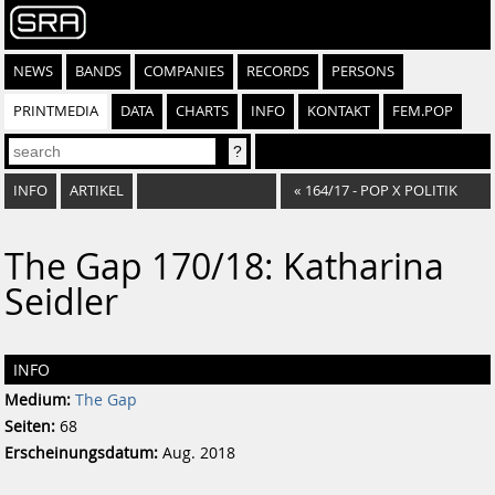
NEWS
BANDS
COMPANIES
RECORDS
PERSONS
PRINTMEDIA
DATA
CHARTS
INFO
KONTAKT
FEM.POP
INFO
ARTIKEL
«
164/17 - POP X POLITIK
The Gap 170/18: Katharina
Seidler
INFO
Medium:
The Gap
Seiten:
68
Erscheinungsdatum:
Aug. 2018