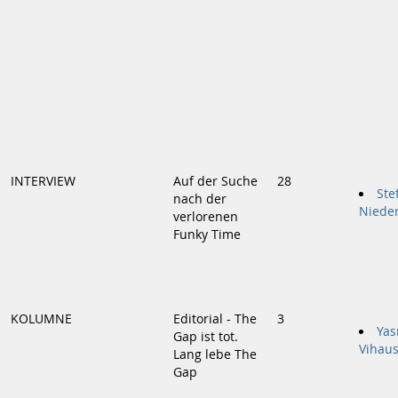
INTERVIEW
Auf der Suche
28
Ste
nach der
Niede
verlorenen
Funky Time
KOLUMNE
Editorial - The
3
Yas
Gap ist tot.
Vihau
Lang lebe The
Gap