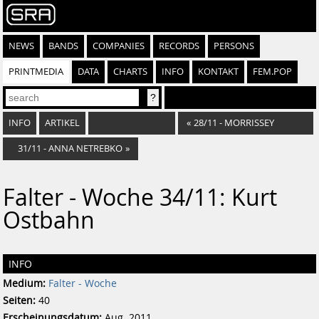
NEWS
BANDS
COMPANIES
RECORDS
PERSONS
PRINTMEDIA
DATA
CHARTS
INFO
KONTAKT
FEM.POP
INFO
ARTIKEL
«
28/11 - MORRISSEY
31/11 - ANNA NETREBKO
»
Falter - Woche 34/11: Kurt
Ostbahn
INFO
Medium:
Falter - Woche
Seiten:
40
Erscheinungsdatum:
Aug. 2011