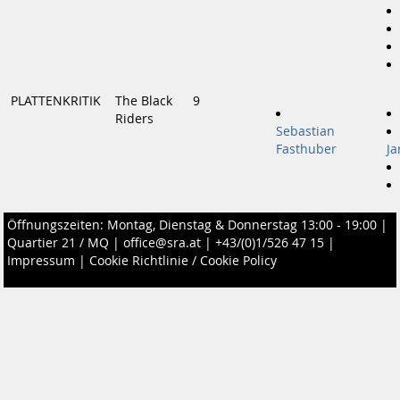
PLATTENKRITIK
The Black
9
Riders
Sebastian
Fasthuber
Ja
Öffnungszeiten: Montag, Dienstag & Donnerstag 13:00 - 19:00 |
Quartier 21 / MQ
|
office@sra.at
|
+43/(0)1/526 47 15
|
Impressum
|
Cookie Richtlinie / Cookie Policy