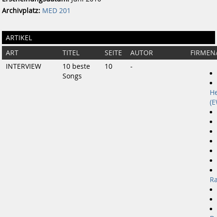
Archivplatz:
MED 201
ARTIKEL
ART
TITEL
SEITE
AUTOR
FIRMEN
INTERVIEW
10 beste
10
-
Songs
He
(
Ra