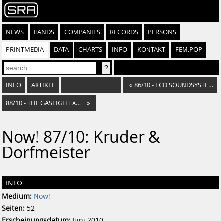
NEWS
BANDS
COMPANIES
RECORDS
PERSONS
PRINTMEDIA
DATA
CHARTS
INFO
KONTAKT
FEM.POP
INFO
ARTIKEL
«
86/10 - LCD SOUNDSYSTEM
88/10 - THE GASLIGHT ANTHEM
»
Now! 87/10: Kruder &
Dorfmeister
INFO
Medium:
Now!
Seiten:
52
Erscheinungsdatum:
Juni 2010