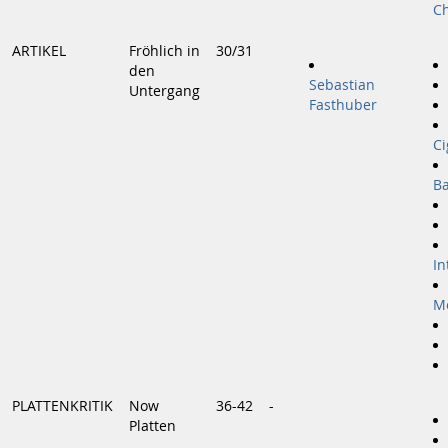
Ch
ARTIKEL
Fröhlich in
30/31
den
Sebastian
Untergang
Fasthuber
Ci
Ba
In
M
PLATTENKRITIK
Now
36-42
-
Platten