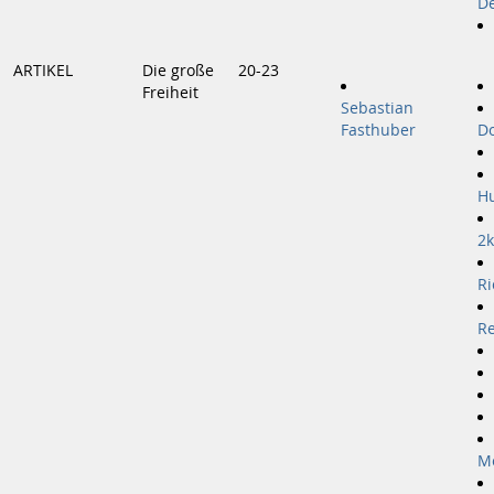
D
ARTIKEL
Die große
20-23
Freiheit
Sebastian
Fasthuber
Do
H
2k
Ri
Re
M