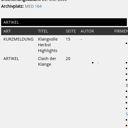
Archivplatz:
MED 164
ARTIKEL
ART
TITEL
SEITE
AUTOR
FIRME
KURZMELDUNG
Klangvolle
15
-
Herbst
Highlights
ARTIKEL
Clash der
20
-
Klänge
B
S