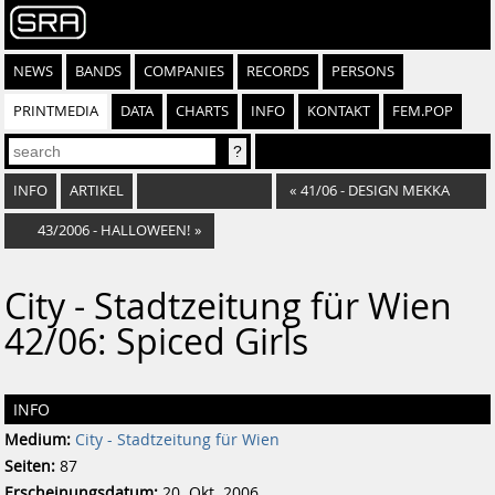
NEWS
BANDS
COMPANIES
RECORDS
PERSONS
PRINTMEDIA
DATA
CHARTS
INFO
KONTAKT
FEM.POP
INFO
ARTIKEL
«
41/06 - DESIGN MEKKA
43/2006 - HALLOWEEN!
»
City - Stadtzeitung für Wien
42/06: Spiced Girls
INFO
Medium:
City - Stadtzeitung für Wien
Seiten:
87
Erscheinungsdatum:
20. Okt. 2006