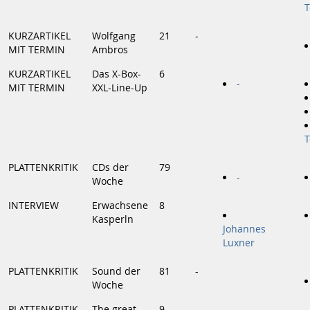
KURZARTIKEL
Wolfgang
21
-
MIT TERMIN
Ambros
KURZARTIKEL
Das X-Box-
6
-
MIT TERMIN
XXL-Line-Up
PLATTENKRITIK
CDs der
79
-
Woche
INTERVIEW
Erwachsene
8
Kasperln
Johannes
Luxner
PLATTENKRITIK
Sound der
81
-
Woche
PLATTENKRITIK
The great
9
-