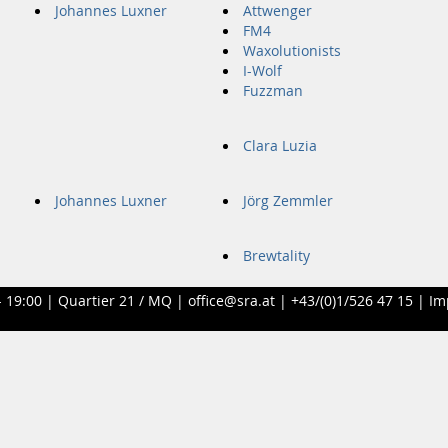
Johannes Luxner
Attwenger
FM4
Waxolutionists
I-Wolf
Fuzzman
Clara Luzia
Johannes Luxner
Jörg Zemmler
Brewtality
- 19:00 |
Quartier 21 / MQ
|
office@sra.at
|
+43/(0)1/526 47 15
|
Im