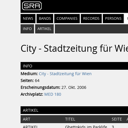
NEWS
BANDS
COMPANIES
RECORDS
PERSONS
INFO
ARTIKEL
City - Stadtzeitung für W
INFO
Medium:
City - Stadtzeitung für Wien
Seiten:
64
Erscheinungsdatum:
27. Okt. 2006
Archivplatz:
MED 180
ARTIKEL
ART
TITEL
SEITE
ARTIKEL
Ghettokids im Parklife
3