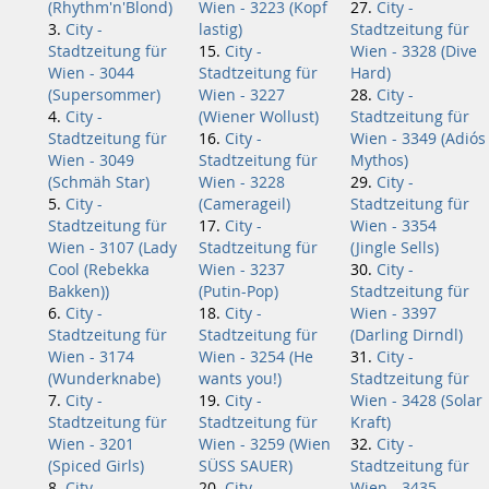
(Rhythm'n'Blond)
Wien - 3223 (Kopf
City -
City -
lastig)
Stadtzeitung für
Stadtzeitung für
City -
Wien - 3328 (Dive
Wien - 3044
Stadtzeitung für
Hard)
(Supersommer)
Wien - 3227
City -
City -
(Wiener Wollust)
Stadtzeitung für
Stadtzeitung für
City -
Wien - 3349 (Adiós
Wien - 3049
Stadtzeitung für
Mythos)
(Schmäh Star)
Wien - 3228
City -
City -
(Camerageil)
Stadtzeitung für
Stadtzeitung für
City -
Wien - 3354
Wien - 3107 (Lady
Stadtzeitung für
(Jingle Sells)
Cool (Rebekka
Wien - 3237
City -
Bakken))
(Putin-Pop)
Stadtzeitung für
City -
City -
Wien - 3397
Stadtzeitung für
Stadtzeitung für
(Darling Dirndl)
Wien - 3174
Wien - 3254 (He
City -
(Wunderknabe)
wants you!)
Stadtzeitung für
City -
City -
Wien - 3428 (Solar
Stadtzeitung für
Stadtzeitung für
Kraft)
Wien - 3201
Wien - 3259 (Wien
City -
(Spiced Girls)
SÜSS SAUER)
Stadtzeitung für
City -
City -
Wien - 3435