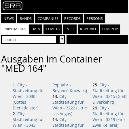
NEWS
BANDS
COMPANIES
RECORDS
PERSONS
PRINTMEDIA
DATA
CHARTS
INFO
KONTAKT
FEM.POP
Ausgaben im Container
"MED 164"
City -
Pop Jahr -
City -
Stadtzeitung für
Beyoncé Knowles)
Stadtzeitung für
Wien - 3030
City -
Wien - 3315 (Glatt
(Gottes
Stadtzeitung für
& Verkehrt)
Dienstleister)
Wien - 3222 (Little
City -
City -
Las Vegas)
Stadtzeitung für
Stadtzeitung für
City -
Wien - 3319 (Eins
Wien - 3043
Stadtzeitung für
Zwei Keilerei)