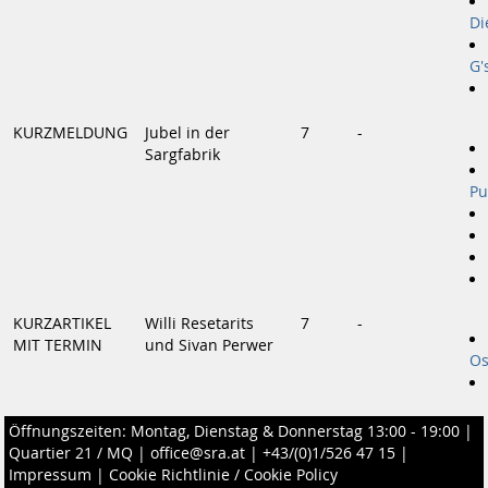
Di
G'
KURZMELDUNG
Jubel in der
7
-
Sargfabrik
Pu
KURZARTIKEL
Willi Resetarits
7
-
MIT TERMIN
und Sivan Perwer
Os
Öffnungszeiten: Montag, Dienstag & Donnerstag 13:00 - 19:00 |
Quartier 21 / MQ
|
office@sra.at
|
+43/(0)1/526 47 15
|
Impressum
|
Cookie Richtlinie / Cookie Policy