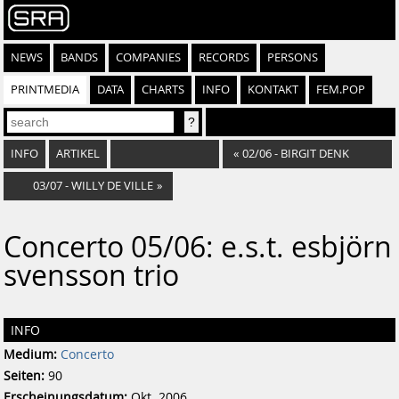
NEWS
BANDS
COMPANIES
RECORDS
PERSONS
PRINTMEDIA
DATA
CHARTS
INFO
KONTAKT
FEM.POP
INFO
ARTIKEL
«
02/06 - BIRGIT DENK
03/07 - WILLY DE VILLE
»
Concerto 05/06: e.s.t. esbjörn
svensson trio
INFO
Medium:
Concerto
Seiten:
90
Erscheinungsdatum:
Okt. 2006