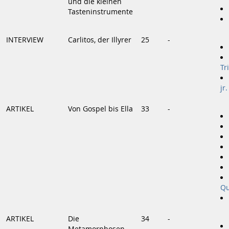
und die kleinen
Tasteninstrumente
INTERVIEW
Carlitos, der Illyrer
25
-
Tr
jr.
ARTIKEL
Von Gospel bis Ella
33
-
Qu
ARTIKEL
Die
34
-