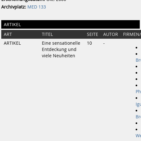
Archivplatz:
MED 133
ARTIKEL
ART
TITEL
SEITE
AUTOR
FIRMEN
ARTIKEL
Eine sensationelle
10
-
Entdeckung und
viele Neuheiten
Br
Ph
Ig
Br
We