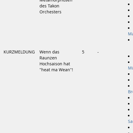
Metamorphosen
des Takon
Orchesters
Ma
KURZMELDUNG
Wenn das
5
-
Raunzen
Hochsaison hat
Mü
"heat ma Wean"!
Br
Sa