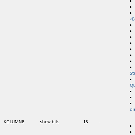
«B
St
Qu
di
KOLUMNE
show bits
13
-