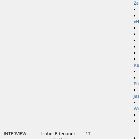
Za
«H
Ka
Pf
Ja
Wi
INTERVIEW
Isabel Ettenauer
17
-