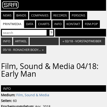
NEWS
BANDS
COMPANIES
RECORDS
PERSONS
PRINTMEDIA
DATA
CHARTS
INFO
KONTAKT
FEM.POP
INFO
ARTIKEL
«
02/18 - VORSTADTWEIBER
05/18 - RONACHER BODYGUARD DAS MUSICAL
»
Film, Sound & Media 04/18:
Early Man
INFO
Medium:
Film, Sound & Media
Seiten:
60
Erscheinungsdatum:
Apr. 2018