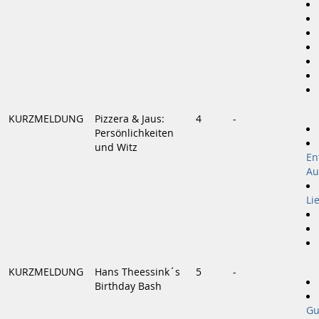
KURZMELDUNG
Pizzera & Jaus:
4
-
Persönlichkeiten
und Witz
En
Au
Li
KURZMELDUNG
Hans Theessink´s
5
-
Birthday Bash
Gu