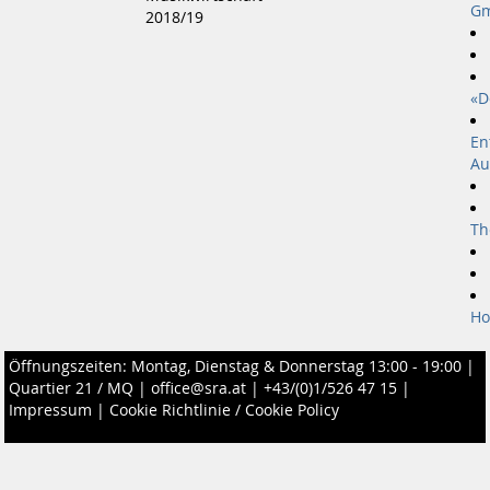
Gm
2018/19
«D
En
Au
Th
Ho
Öffnungszeiten: Montag, Dienstag & Donnerstag 13:00 - 19:00 |
Quartier 21 / MQ
|
office@sra.at
|
+43/(0)1/526 47 15
|
Impressum
|
Cookie Richtlinie / Cookie Policy