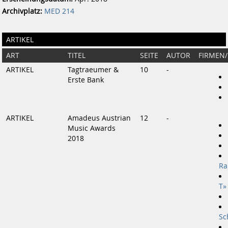
Archivplatz:
MED 214
ARTIKEL
ART
TITEL
SEITE
AUTOR
FIRMEN
ARTIKEL
Tagtraeumer &
10
-
Erste Bank
ARTIKEL
Amadeus Austrian
12
-
Music Awards
2018
Ra
T»
Sc