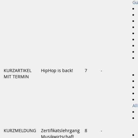
Gu
KURZARTIKEL
HipHop is back!
7
-
MIT TERMIN
Al
KURZMELDUNG
Zertifikatslehrgang
8
-
Musikwirtschaft