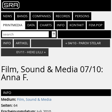
NEWS
BANDS
COMPANIES
RECORDS
PERSONS
PRINTMEDIA
DATA
CHARTS
INFO
KONTAKT
FEM.POP
INFO
ARTIKEL
«
04/10 - PAROV STELAR
01/11 - HEXE LILLI
»
Film, Sound & Media 07/10:
Anna F.
INFO
Medium:
Film, Sound & Media
Seiten:
64
Erscheinungsdatum:
Juli 2010