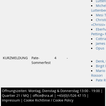
Lutten
Michel
Luttenbe
Mesi T
Christ
«Chrissi»
Eberh
Petting» 
Cottri
James 
Opus
KURZMELDUNG
Pate-
4
-
Denk, 
Sommerfest
Birgit
Mario 
Rossori
Pate 
Öffnungszeiten: Montag, Dienstag & Donnerstag 13:00 - 19:00 |
Quartier 21 / MQ
|
office@sra.at
|
+43/(0)1/526 47 15
|
Impressum
|
Cookie Richtlinie / Cookie Policy