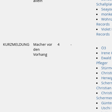
allein
Schallpla
Seayo
monke
Wohn
Records
Violet
Records
KURZMELDUNG
Macher vor
4
-
Ö3
den
Irene 
Vorhang
Ewald
Pfleger
Stürme
Christ
Herwi
Scher
Christian
Christ
Scherme
Günte
Uschi 