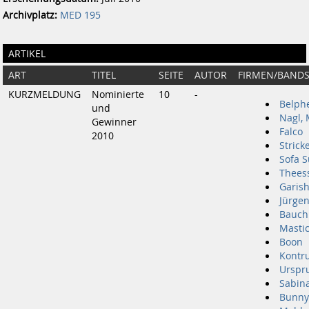
Archivplatz:
MED 195
ARTIKEL
ART
TITEL
SEITE
AUTOR
FIRMEN/BAND
KURZMELDUNG
Nominierte
10
-
Belph
und
Nagl,
Gewinner
Falco
2010
Stricke
Sofa S
Theess
Garis
Jürgen
Bauch
Masti
Boon
Kontr
Urspr
Sabin
Bunny