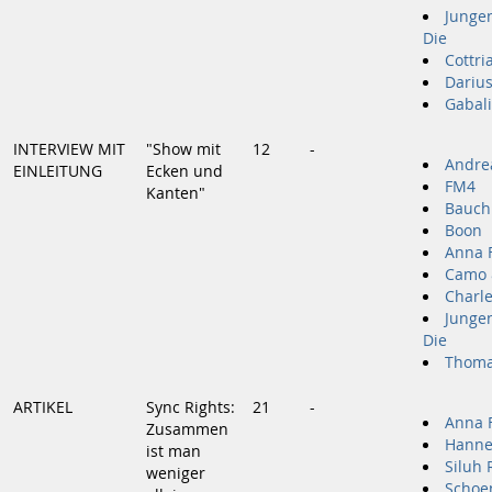
Jungen
Die
Cottri
Darius
Gabali
INTERVIEW MIT
"Show mit
12
-
Andre
EINLEITUNG
Ecken und
FM4
Kanten"
Bauch
Boon
Anna F
Camo 
Charl
Jungen
Die
Thom
ARTIKEL
Sync Rights:
21
-
Anna F
Zusammen
Hanne
ist man
Siluh 
weniger
Schoe