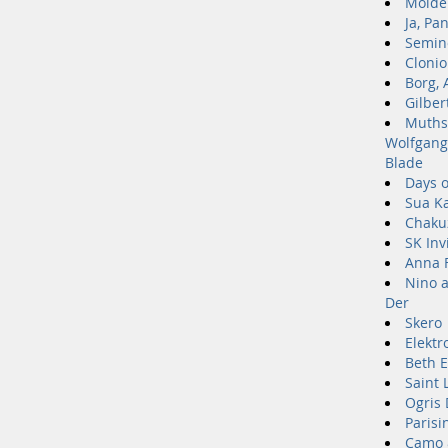
Molden
Ja, Pan
Semin
Clonio
Borg, 
Gilber
Muthsp
Wolfgang
Blade
Days o
Sua K
Chaku
SK Inv
Anna F
Nino a
Der
Skero
Elektr
Beth E
Saint 
Ogris 
Parisin
Camo 