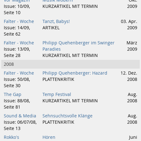
Vor Magazin
Musik Modern
Okt.
Issue: 10/09,
KURZARTIKEL MIT TERMIN
2009
Seite 10
Falter - Woche
Tanzt, Babys!
03. Apr.
Issue: 14/09,
ARTIKEL
2009
Seite 62
Falter - Woche
Philipp Quehenberger im Swinger
März
Issue: 13/09,
Paradies
2009
Seite 28
KURZARTIKEL MIT TERMIN
2008
Falter - Woche
Philipp Quehenberger: Hazard
12. Dez.
Issue: 50/08,
PLATTENKRITIK
2008
Seite 30
The Gap
Temp Festival
Aug.
Issue: 88/08,
KURZARTIKEL MIT TERMIN
2008
Seite 81
Sound & Media
Sehnsuchtsvolle Klänge
Aug.
Issue: 06/07/08,
PLATTENKRITIK
2008
Seite 13
Rokko's
Hören
Juni