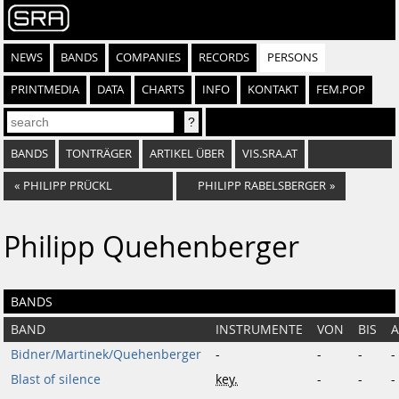
NEWS
BANDS
COMPANIES
RECORDS
PERSONS
PRINTMEDIA
DATA
CHARTS
INFO
KONTAKT
FEM.POP
BANDS
TONTRÄGER
ARTIKEL ÜBER
VIS.SRA.AT
«
PHILIPP PRÜCKL
PHILIPP RABELSBERGER
»
Philipp Quehenberger
BANDS
BAND
INSTRUMENTE
VON
BIS
Bidner/Martinek/Quehenberger
-
-
-
-
Blast of silence
key.
-
-
-