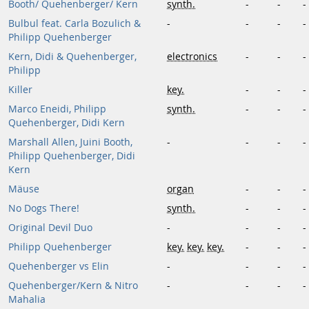
Booth/ Quehenberger/ Kern
synth.
-
-
-
Bulbul feat. Carla Bozulich &
-
-
-
-
Philipp Quehenberger
Kern, Didi & Quehenberger,
electronics
-
-
-
Philipp
Killer
key.
-
-
-
Marco Eneidi, Philipp
synth.
-
-
-
Quehenberger, Didi Kern
Marshall Allen, Juini Booth,
-
-
-
-
Philipp Quehenberger, Didi
Kern
Mäuse
organ
-
-
-
No Dogs There!
synth.
-
-
-
Original Devil Duo
-
-
-
-
Philipp Quehenberger
key.
key.
key.
-
-
-
Quehenberger vs Elin
-
-
-
-
Quehenberger/Kern & Nitro
-
-
-
-
Mahalia