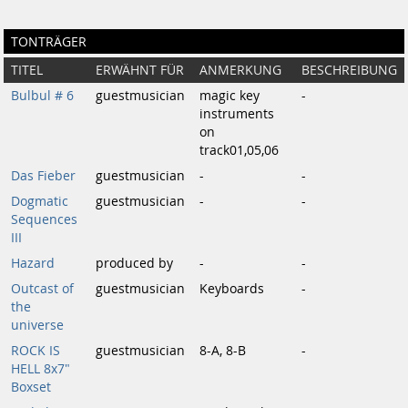
TONTRÄGER
TITEL
ERWÄHNT FÜR
ANMERKUNG
BESCHREIBUNG
Bulbul # 6
guestmusician
magic key
-
instruments
on
track01,05,06
Das Fieber
guestmusician
-
-
Dogmatic
guestmusician
-
-
Sequences
III
Hazard
produced by
-
-
Outcast of
guestmusician
Keyboards
-
the
universe
ROCK IS
guestmusician
8-A, 8-B
-
HELL 8x7"
Boxset