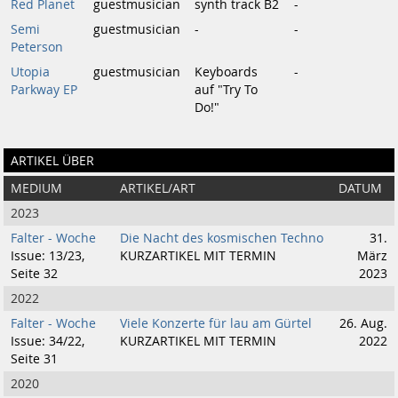
Red Planet
guestmusician
synth track B2
-
Semi
guestmusician
-
-
Peterson
Utopia
guestmusician
Keyboards
-
Parkway EP
auf "Try To
Do!"
ARTIKEL ÜBER
MEDIUM
ARTIKEL/ART
DATUM
2023
Falter - Woche
Die Nacht des kosmischen Techno
31.
Issue: 13/23,
KURZARTIKEL MIT TERMIN
März
Seite 32
2023
2022
Falter - Woche
Viele Konzerte für lau am Gürtel
26. Aug.
Issue: 34/22,
KURZARTIKEL MIT TERMIN
2022
Seite 31
2020