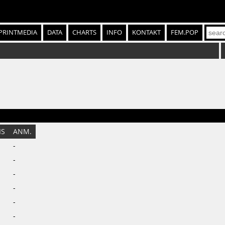
PRINTMEDIA
DATA
CHARTS
INFO
KONTAKT
FEM.POP
IS
ANM.
-
-
-
-
-
-