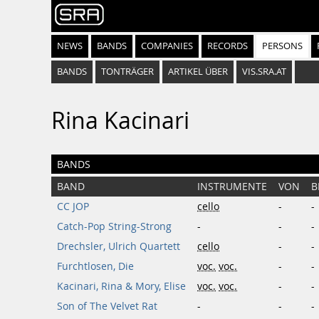
NEWS
BANDS
COMPANIES
RECORDS
PERSONS
BANDS
TONTRÄGER
ARTIKEL ÜBER
VIS.SRA.AT
Rina Kacinari
BANDS
BAND
INSTRUMENTE
VON
B
CC JOP
cello
-
-
Catch-Pop String-Strong
-
-
-
Drechsler, Ulrich Quartett
cello
-
-
Furchtlosen, Die
voc.
voc.
-
-
Kacinari, Rina & Mory, Elise
voc.
voc.
-
-
Son of The Velvet Rat
-
-
-