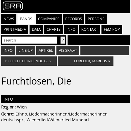
NEWS
BANDS
COMPANIES
RECORDS
PERSONS
PRINTMEDIA
DATA
CHARTS
INFO
KONTAKT
FEM.POP
INFO
LINE-UP
ARTIKEL
VIS.SRA.AT
«
FURCHTBRINGENDE GESELLSCHAFT, DIE
FÜREDER, MARCUS
»
Furchtlosen, Die
INFO
Region:
Wien
Genre:
Ethno, LiedermacherInnen/LiedermacherInnen
deutschspr., Wienerlied/Wienerlied Mundart