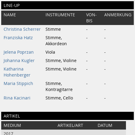
LINE-UP
NAME
INSTRUMENTE
VON-
ANMERKUNG
BIS
Christina Scherrer
Stimme
-
-
Franziska Hatz
Stimme,
-
-
Akkordeon
Jelena Poprzan
Viola
-
-
Johanna Kugler
Stimme, Violine
-
-
Katharina
Stimme, Violine
-
-
Hohenberger
Maria Stippich
Stimme,
-
-
Kontragitarre
Rina Kacinari
Stimme, Cello
-
-
ARTIKEL
MEDIUM
ARTIKEL/ART
DATUM
2017